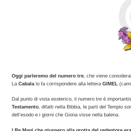
Oggi parleremo del numero tre
, che viene considerat
La
Cabala
lo fa corrispondere alla lettera
GIMEL
(camm
Dal punto di vista esoterico, il numero tre è important
Testamento
, difatti nella Bibbia, le parti del Tempio s
dell’esodo e i giorni che Giona visse nella balena.
I Re Magi che giunsero alla grotta del redentore er