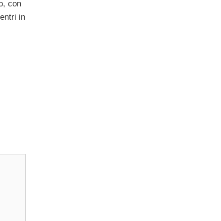
o, con
ntri in