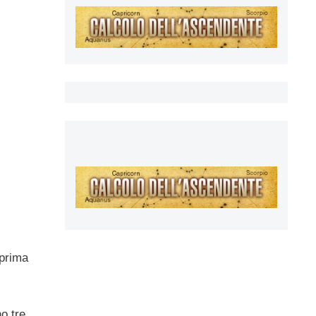
 prima
o tre,