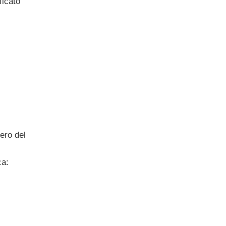
ficato
ero del
ca: