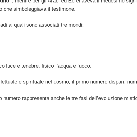
ù uno”
, mentre per gli Arabi ed Ebrei aveva il medesimo signi
o che simboleggiava il testimone.
radi ai quali sono associati tre mondi:
co luce e tenebre, fisico l’acqua e fuoco.
ettuale e spirituale nel cosmo, il primo numero dispari, num
o numero rappresenta anche le tre fasi dell’evoluzione misti