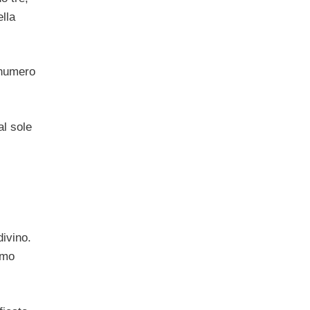
ella
 numero
al sole
divino.
omo