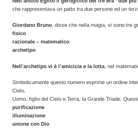
Nell’antico Egitto il geroglifico del tre era “due pi
che rappresentava un patto tra due persone ed un terz
Giordano Bruno
, disse che nella magia, vi sono tre g
fisico
razionale – matematico
archetipo
Nell’archetipo vi è l’amicizia e la lotta
, nel matemati
Simbolicamente questo numero esprime un ordine intell
Cielo.
Uomo, figlio del Cielo e Terra, la Grande Triade. Quest
purificazione
illuminazione
unione con Dio