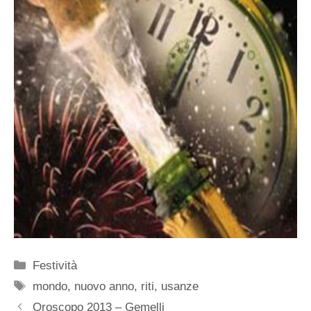
Categorie
Festività
Tag
mondo
,
nuovo anno
,
riti
,
usanze
Oroscopo 2013 – Gemelli