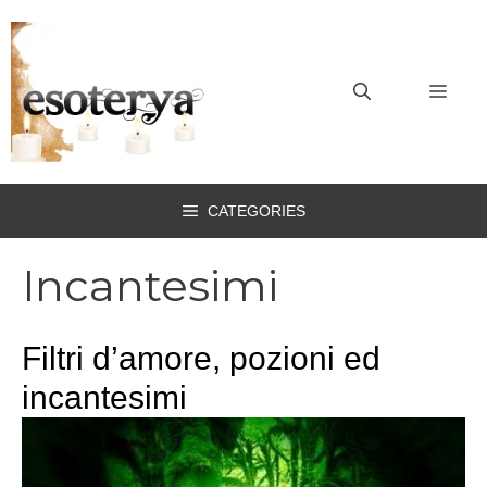
Vai
al
contenuto
MEN
CATEGORIES
Incantesimi
Filtri d’amore, pozioni ed
incantesimi