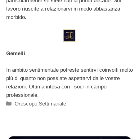
particolarmente se siete nati la prima decade. Sul
lavoro riuscite a relazionarvi in modo abbastanza
morbido.
Gemelli
In ambito sentimentale potreste sentirvi coinvolti molto
più di quanto non possiate aspettarvi dalle vostre
relazioni. Ottima intesa con i soci in campo
professionale.
Categorie
Oroscopo Settimanale