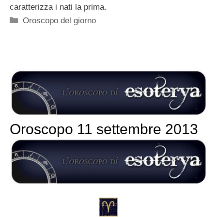
caratterizza i nati la prima.
Categorie
Oroscopo del giorno
Oroscopo 11 settembre 2013