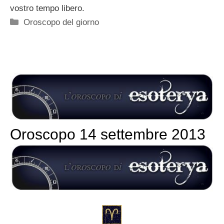
vostro tempo libero.
Categorie
Oroscopo del giorno
Oroscopo 14 settembre 2013