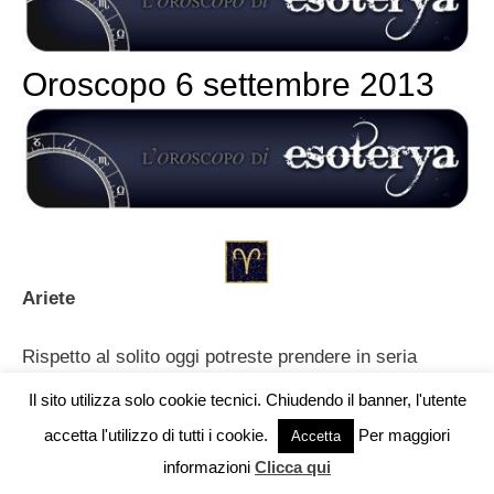
Oroscopo 6 settembre 2013
Ariete
Rispetto al solito oggi potreste prendere in seria
considerazione anche delle vie meno avventurose e
Il sito utilizza solo cookie tecnici. Chiudendo il banner, l'utente
prive di possibili incognite. La vostra emotività può
accetta l'utilizzo di tutti i cookie.
Per maggiori
Vuoi pubblicare sul nostro network?
Accetta
giocarvi ancora qualche brutto scherzo.
informazioni
Clicca qui