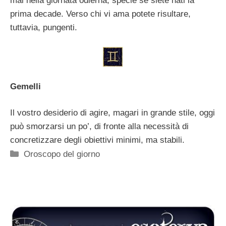
mai nella giornata odierna, specie se siete nati la
prima decade. Verso chi vi ama potete risultare,
tuttavia, pungenti.
Gemelli
Il vostro desiderio di agire, magari in grande stile, oggi
può smorzarsi un po’, di fronte alla necessità di
concretizzare degli obiettivi minimi, ma stabili.
Categorie
Oroscopo del giorno