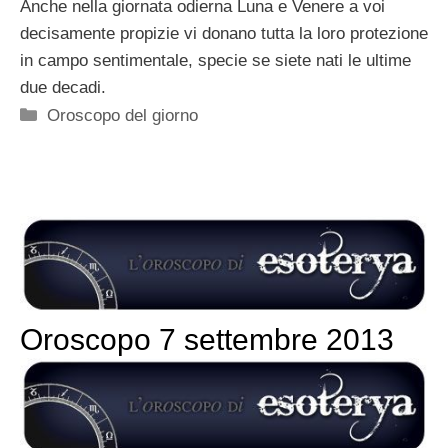
Anche nella giornata odierna Luna e Venere a voi
decisamente propizie vi donano tutta la loro protezione
in campo sentimentale, specie se siete nati le ultime
due decadi.
Categorie
Oroscopo del giorno
Oroscopo 7 settembre 2013