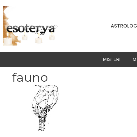
Vai
al
contenuto
ASTROLOG
MISTERI
M
fauno