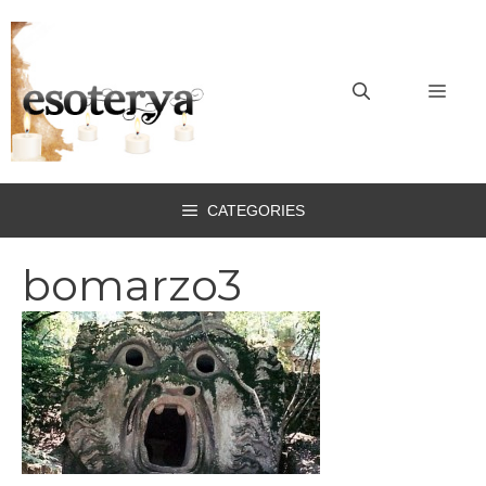
Vai
al
contenuto
MEN
CATEGORIES
bomarzo3