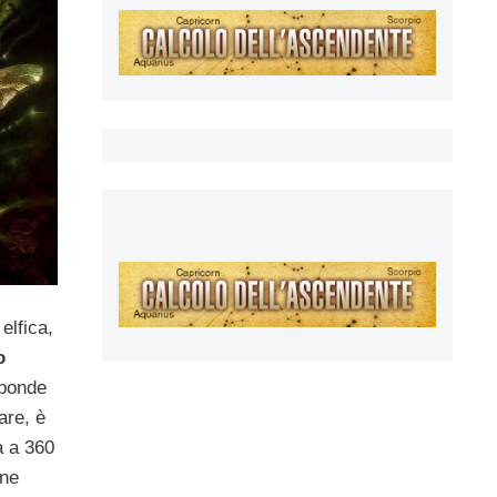
 elfica,
o
sponde
are, è
a a 360
one