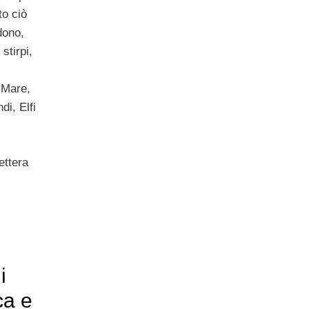
to ciò
idono,
stirpi,
l Mare,
di, Elfi
ettera
i
ca e