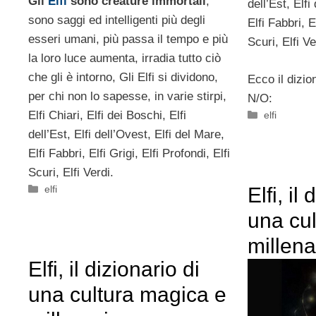
Gli
Elfi
sono creature immortali
,
dell’Est, Elfi
sono saggi ed intelligenti più degli
Elfi Fabbri, E
esseri umani, più passa il tempo e più
Scuri, Elfi Ve
la loro luce aumenta, irradia tutto ciò
che gli è intorno, Gli Elfi si dividono,
Ecco il dizion
per chi non lo sapesse, in varie stirpi,
N/O:
Categorie
Elfi Chiari, Elfi dei Boschi, Elfi
elfi
dell’Est, Elfi dell’Ovest, Elfi del Mare,
Elfi Fabbri, Elfi Grigi, Elfi Profondi, Elfi
Scuri, Elfi Verdi.
Categorie
Elfi, il
elfi
una cu
millena
Elfi, il dizionario di
una cultura magica e