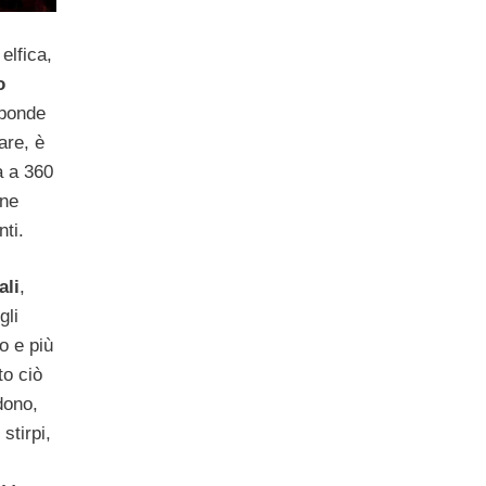
 elfica,
o
sponde
are, è
a a 360
one
nti.
ali
,
gli
o e più
to ciò
idono,
stirpi,