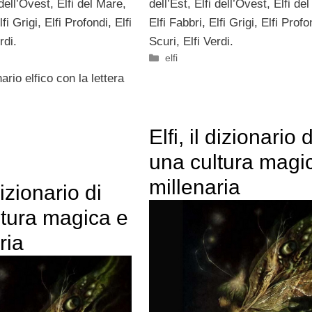
 dell’Ovest, Elfi del Mare,
dell’Est, Elfi dell’Ovest, Elfi de
lfi Grigi, Elfi Profondi, Elfi
Elfi Fabbri, Elfi Grigi, Elfi Profon
rdi.
Scuri, Elfi Verdi.
Categorie
elfi
ario elfico con la lettera
Elfi, il dizionario d
una cultura magi
millenaria
 dizionario di
ltura magica e
ria