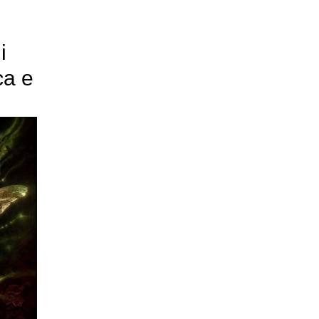
i
ca e