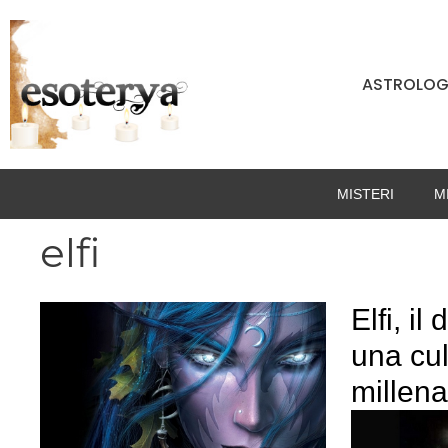
Vai
al
contenuto
ASTROLOG
MISTERI
M
elfi
Elfi, il
una cu
millena