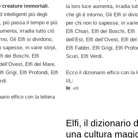
 creature immortali
,
la loro luce aumenta, irradia tut
 intelligenti più degli
che gli è intorno, Gli Elfi si div
 più passa il tempo e più
per chi non lo sapesse, in varie 
aumenta, irradia tutto ciò
Elfi Chiari, Elfi dei Boschi, Elfi
rno, Gli Elfi si dividono,
dell’Est, Elfi dell’Ovest, Elfi de
o sapesse, in varie stirpi,
Elfi Fabbri, Elfi Grigi, Elfi Profon
lfi dei Boschi, Elfi
Scuri, Elfi Verdi.
 dell’Ovest, Elfi del Mare,
lfi Grigi, Elfi Profondi, Elfi
Ecco il dizionario elfico con la l
rdi.
I/L:
Categorie
elfi
ario elfico con la lettera
Elfi, il dizionario d
una cultura magi