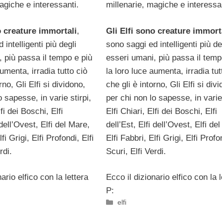
agiche e interessanti.
millenarie, magiche e interessa
o creature immortali
,
Gli Elfi sono creature immort
 intelligenti più degli
sono saggi ed intelligenti più de
 più passa il tempo e più
esseri umani, più passa il temp
aumenta, irradia tutto ciò
la loro luce aumenta, irradia tut
rno, Gli Elfi si dividono,
che gli è intorno, Gli Elfi si div
o sapesse, in varie stirpi,
per chi non lo sapesse, in varie 
lfi dei Boschi, Elfi
Elfi Chiari, Elfi dei Boschi, Elfi
 dell’Ovest, Elfi del Mare,
dell’Est, Elfi dell’Ovest, Elfi de
lfi Grigi, Elfi Profondi, Elfi
Elfi Fabbri, Elfi Grigi, Elfi Profon
rdi.
Scuri, Elfi Verdi.
ario elfico con la lettera
Ecco il dizionario elfico con la l
P:
Categorie
elfi