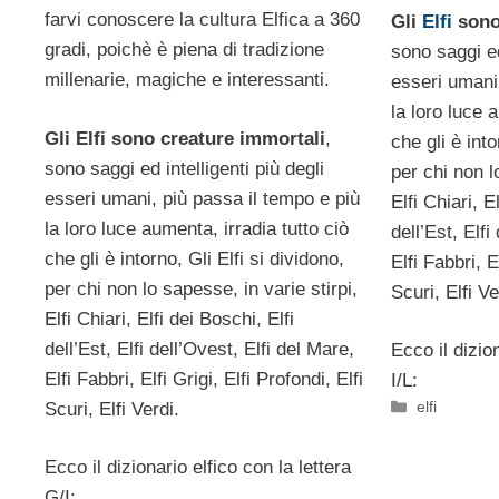
farvi conoscere la cultura Elfica a 360
Gli
Elfi
sono
gradi, poichè è piena di tradizione
sono saggi ed
millenarie, magiche e interessanti.
esseri umani,
la loro luce 
Gli Elfi sono creature immortali
,
che gli è into
sono saggi ed intelligenti più degli
per chi non l
esseri umani, più passa il tempo e più
Elfi Chiari, E
la loro luce aumenta, irradia tutto ciò
dell’Est, Elfi
che gli è intorno, Gli Elfi si dividono,
Elfi Fabbri, E
per chi non lo sapesse, in varie stirpi,
Scuri, Elfi Ve
Elfi Chiari, Elfi dei Boschi, Elfi
dell’Est, Elfi dell’Ovest, Elfi del Mare,
Ecco il dizion
Elfi Fabbri, Elfi Grigi, Elfi Profondi, Elfi
I/L:
Categorie
elfi
Scuri, Elfi Verdi.
Ecco il dizionario elfico con la lettera
G/I: