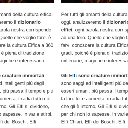
amanti della cultura elfica,
Per tutti gli amanti della cultura
zeremo il
dizionario
oggi, analizzeremo il
dizionari
parola nostra corrisponde
elfici
, ogni parola nostra corri
Quello che voglio fare, è
ad una loro. Quello che voglio f
re la cultura Elfica a 360
farvi conoscere la cultura Elfic
 è piena di tradizione
gradi, poichè è piena di tradizi
agiche e interessanti.
millenarie, magiche e interessa
o creature immortali
,
Gli
Elfi
sono creature immort
 intelligenti più degli
sono saggi ed intelligenti più de
 più passa il tempo e più
esseri umani, più passa il temp
aumenta, irradia tutto ciò
la loro luce aumenta, irradia tut
rno, Gli Elfi si dividono,
che gli è intorno, Gli Elfi si div
o sapesse, in varie stirpi,
per chi non lo sapesse, in varie 
lfi dei Boschi, Elfi
Elfi Chiari, Elfi dei Boschi, Elfi