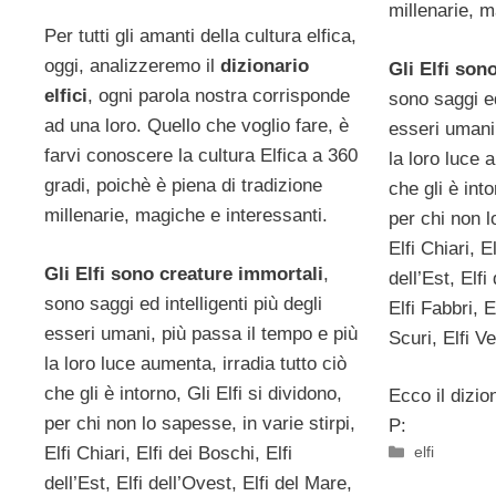
millenarie, m
Per tutti gli amanti della cultura elfica,
oggi, analizzeremo il
dizionario
Gli Elfi son
elfici
, ogni parola nostra corrisponde
sono saggi ed
ad una loro. Quello che voglio fare, è
esseri umani,
farvi conoscere la cultura Elfica a 360
la loro luce 
gradi, poichè è piena di tradizione
che gli è into
millenarie, magiche e interessanti.
per chi non l
Elfi Chiari, E
Gli Elfi sono creature immortali
,
dell’Est, Elfi
sono saggi ed intelligenti più degli
Elfi Fabbri, E
esseri umani, più passa il tempo e più
Scuri, Elfi Ve
la loro luce aumenta, irradia tutto ciò
che gli è intorno, Gli Elfi si dividono,
Ecco il dizion
per chi non lo sapesse, in varie stirpi,
P:
Categorie
Elfi Chiari, Elfi dei Boschi, Elfi
elfi
dell’Est, Elfi dell’Ovest, Elfi del Mare,