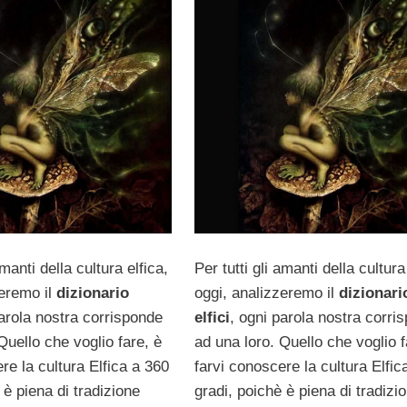
amanti della cultura elfica,
Per tutti gli amanti della cultura
zeremo il
dizionario
oggi, analizzeremo il
dizionari
parola nostra corrisponde
elfici
, ogni parola nostra corri
Quello che voglio fare, è
ad una loro. Quello che voglio f
re la cultura Elfica a 360
farvi conoscere la cultura Elfic
 è piena di tradizione
gradi, poichè è piena di tradizi