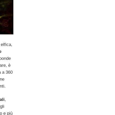
 elfica,
o
sponde
are, è
a a 360
one
nti.
ali
,
gli
o e più