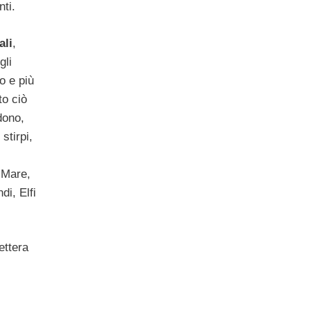
nti.
ali
,
gli
o e più
to ciò
idono,
stirpi,
l Mare,
di, Elfi
ettera