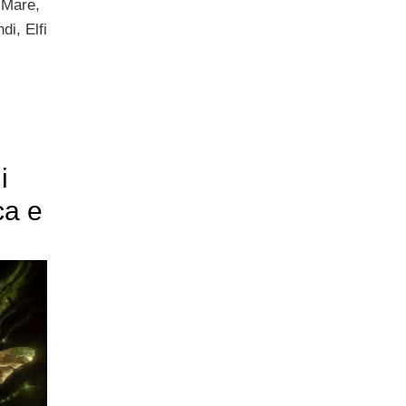
l Mare,
di, Elfi
i
ca e