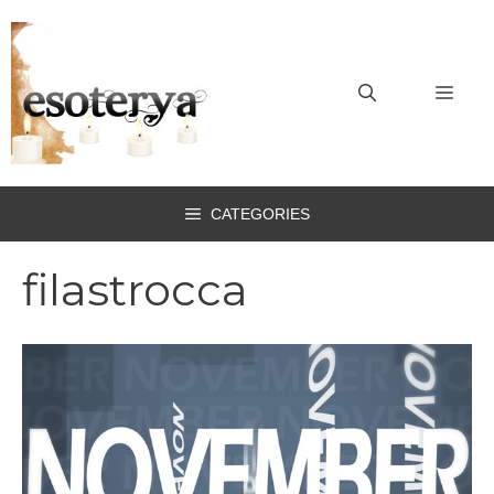
Vai
al
contenuto
MEN
CATEGORIES
filastrocca