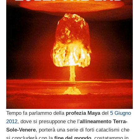
Tempo fa parlammo della
profezia Maya
del
5 Giugno
2012
, dove si presuppone che l’
allineamento Terra-
Sole-Venere
, porterà una serie di forti cataclismi che
si concluderà con la
fine del mondo
, costatammo in