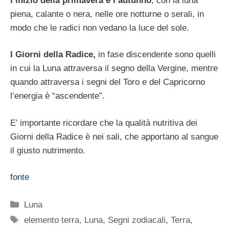
l’inizio della primavera e l’autunno
, con la luna
piena, calante o nera, nelle ore notturne o serali, in
modo che le radici non vedano la luce del sole.
I Giorni della Radice,
in fase discendente sono quelli
in cui la Luna attraversa il segno della Vergine, mentre
quando attraversa i segni del Toro e del Capricorno
l’energia è “ascendente”.
E’ importante ricordare che la qualità nutritiva dei
Giorni della Radice è nei sali, che apportano al sangue
il giusto nutrimento.
fonte
Categorie
Luna
Tag
elemento terra
,
Luna
,
Segni zodiacali
,
Terra
,