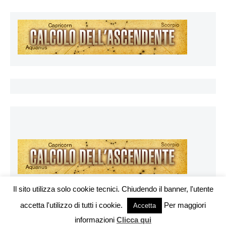
Il sito utilizza solo cookie tecnici. Chiudendo il banner, l'utente
accetta l'utilizzo di tutti i cookie.
Per maggiori
Vuoi pubblicare sul nostro network?
Accetta
Esoterya.com © 2026. All right reserverd.
informazioni
Clicca qui