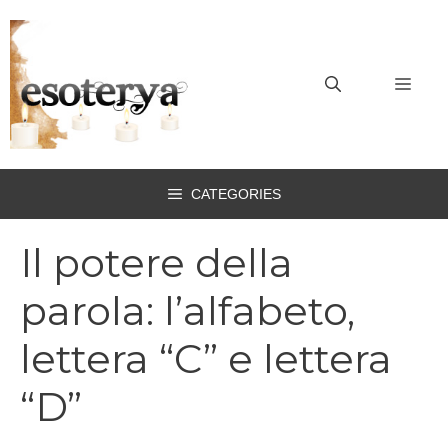
Vai
al
contenuto
MEN
CATEGORIES
Il potere della
parola: l’alfabeto,
lettera “C” e lettera
“D”