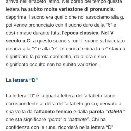
arriva nell’alfabeto latino. Nel corso del tempo questa
lettera
ha subito molte variazione di pronuncia
;
dapprima il suono era quello che noi associamo alla g,
poi venne pronunciato con il suono duro della
“k”
e
così rimase durante tutta l’
epoca classica
.
Nel V
secolo a.C.
a questo suono si unì il suono schiacciato
dinanzi alla
“i”
e alla
“e”
. In epoca fenicia la
“c”
stava a
significare la parola cammello, da allora il suo
significato occulto non ha subito variazioni.
La
lettera “D”
La lettera “D” è la quarta lettera dell’alfabeto latino,
corrispondente al delta dell’alfabeto greco, derivato a
sua volta dall’
alfabeto fenicio
e dalla
parola
“daleth”
che sta significare
“porta”
o
“battente”
. Chi ha
confidenza con le rune, ricorderà nella lettera “D”