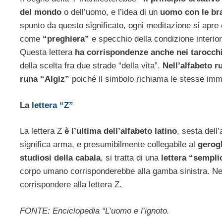
del mondo
o dell’uomo, e l’idea di un
uomo con le bra
spunto da questo significato, ogni meditazione si apre 
come
“preghiera”
e specchio della condizione interio
Questa lettera
ha corrispondenze anche nei tarocch
della scelta fra due strade “della vita”.
Nell’alfabeto r
runa “Algiz”
poiché il simbolo richiama le stesse imma
La
lettera “Z”
La lettera Z
è l’ultima dell’alfabeto latino
, sesta dell
significa arma, e presumibilmente collegabile al
gerogl
studiosi della cabala
, si tratta di una
lettera “sempli
corpo umano corrisponderebbe alla gamba sinistra. Nel
corrispondere alla lettera Z.
FONTE: Enciclopedia “L’uomo e l’ignoto.