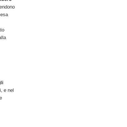
rendono
tesa
ato
lla
li
, e nel
e