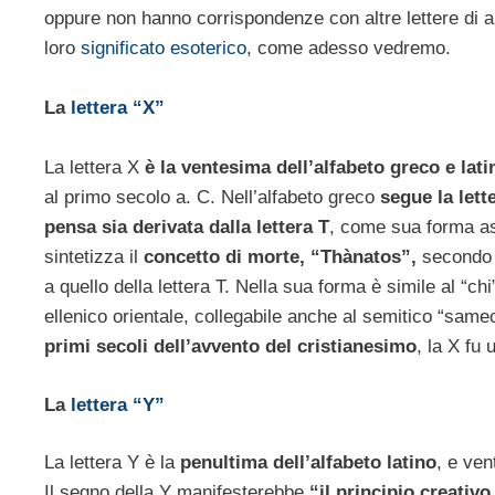
oppure non hanno corrispondenze con altre lettere di alt
loro
significato esoterico
, come adesso vedremo.
La
lettera “X”
La lettera X
è la ventesima dell’alfabeto greco e lati
al primo secolo a. C. Nell’alfabeto greco
segue la lett
pensa sia derivata dalla lettera T
, come sua forma as
sintetizza il
concetto di morte, “Thànatos”,
secondo l
a quello della lettera T. Nella sua forma è simile al “ch
ellenico orientale, collegabile anche al semitico “samec
primi secoli dell’avvento del cristianesimo
, la X fu
La
lettera “Y”
La lettera Y è la
penultima dell’alfabeto latino
, e ven
Il segno della Y manifesterebbe
“il principio creativo