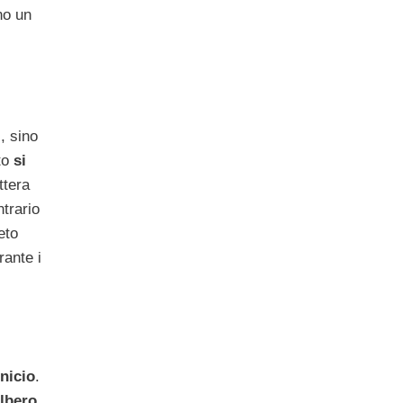
no un
, sino
sto
si
ttera
trario
eto
rante i
nicio
.
albero