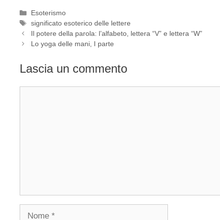
Categorie
Esoterismo
Tag
significato esoterico delle lettere
Il potere della parola: l’alfabeto, lettera “V” e lettera “W”
Lo yoga delle mani, I parte
Lascia un commento
Commento
Nome