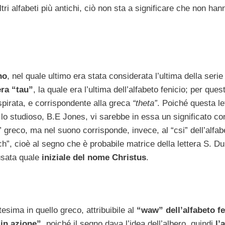
ri alfabeti più antichi, ciò non sta a significare che non han
no
, nel quale ultimo era stata considerata l’ultima della serie 
era “tau”
, la quale era l’ultima dell’alfabeto fenicio; per que
pirata, e corrispondente alla greca
“theta”
. Poiché questa le
o studioso, B.E Jones, vi sarebbe in essa un significato con
i” greco, ma nel suono corrisponde, invece, al “csi” dell’alfab
h”, cioè al segno che è probabile matrice della lettera S. Du
 usata quale
iniziale del nome Christus
.
tesima in quello greco, attribuibile al
“waw” dell’alfabeto fe
 in azione”
, poiché il segno dava l’idea dell’albero, quindi
l’