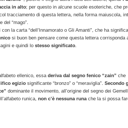
ccia in alto
; per questo in alcune scuole esoteriche, che p
col tracciamento di questa lettera, nella forma maiuscola, in
re del “mago”.
i
con la carta “dell’Innamorato o Gli Amanti”, che ha signific
unico
si buon ben pensare come questa lettera corrisponda a
gini e quindi lo
stesso significato
.
’alfabeto ellenico, essa
deriva dal segno fenico “zain”
che
ifico egizio
significante “bronzo” o “meraviglia”.
Secondo g
ce”
dominante il movimento, all’origine del segno dei Gemelli
l’alfabeto runica,
non c’è nessuna runa
che la si possa far