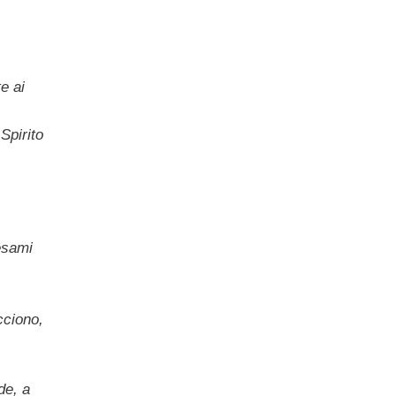
e ai
Spirito
 esami
cciono,
de, a