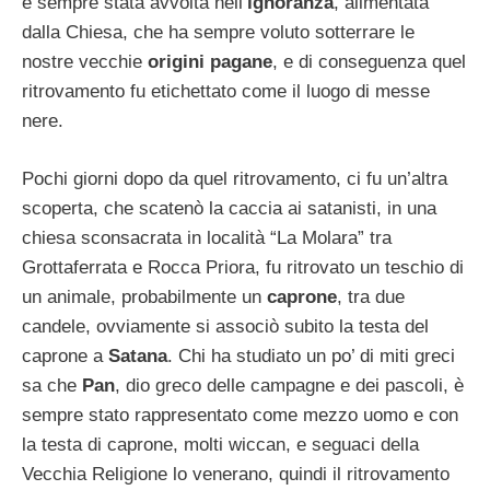
è sempre stata avvolta nell’
ignoranza
, alimentata
dalla Chiesa, che ha sempre voluto sotterrare le
nostre vecchie
origini pagane
, e di conseguenza quel
ritrovamento fu etichettato come il luogo di messe
nere.
Pochi giorni dopo da quel ritrovamento, ci fu un’altra
scoperta, che scatenò la caccia ai satanisti, in una
chiesa sconsacrata in località “La Molara” tra
Grottaferrata e Rocca Priora, fu ritrovato un teschio di
un animale, probabilmente un
caprone
, tra due
candele, ovviamente si associò subito la testa del
caprone a
Satana
. Chi ha studiato un po’ di miti greci
sa che
Pan
, dio greco delle campagne e dei pascoli, è
sempre stato rappresentato come mezzo uomo e con
la testa di caprone, molti wiccan, e seguaci della
Vecchia Religione lo venerano, quindi il ritrovamento