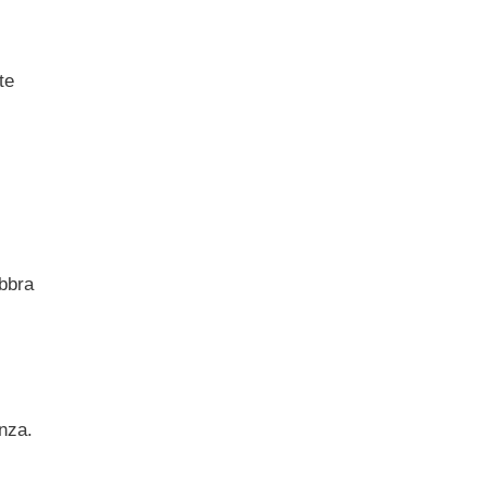
te
abbra
nza.