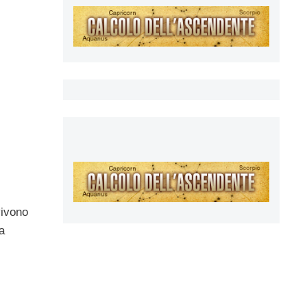
vivono
a