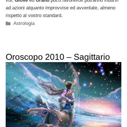
voi,
Giove
ed
Urano
poco favorevoli potranno indurvi
ad azioni alquanto improvvise ed avventate, almeno
rispetto al vostro standard.
Categorie
Astrologia
Oroscopo 2010 – Sagittario