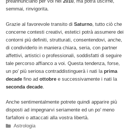
preannunciano per voi nel
2010
, ma potrà uscirne,
semmai, rinvigorita.
Grazie al favorevole transito di
Saturno
, tutto ciò che
concerne contesti creativi, estetici potrà assumere dei
contorni più definiti, strutturati, consentendovi, anche,
di condividerlo in maniera chiara, seria, con partner
affettivi, artistici o professionali, soddisfatti di seguire
tale percorso affianco a voi. Questa tendenza, forse,
un po’ più seriosa contraddistinguerà i nati la
prima
decade
fino ad
ottobre
e successivamente i nati la
seconda decade
.
Anche sentimentalmente potrete quindi apparire più
disposti ad impegnarvi seriamente ed un po’ meno
farfalloni o attaccati alla vostra libertà.
Categorie
Astrologia