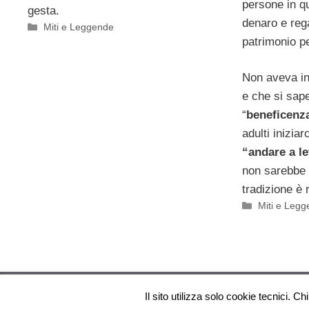
persone in q
gesta.
denaro e rega
Categorie
Miti e Leggende
patrimonio p
Non aveva in
e che si sape
“
beneficenz
adulti iniziar
“andare a le
non sarebbe 
tradizione è
Categorie
Miti e Leg
Il sito utilizza solo cookie tecnici. Chi