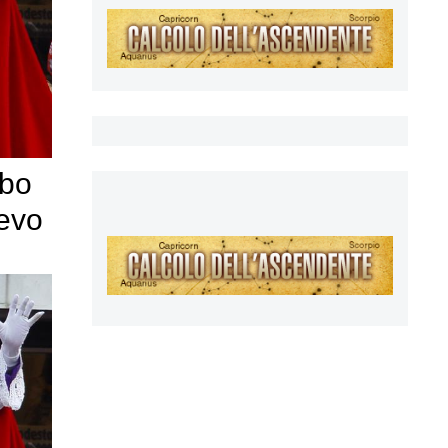
bbo
evo