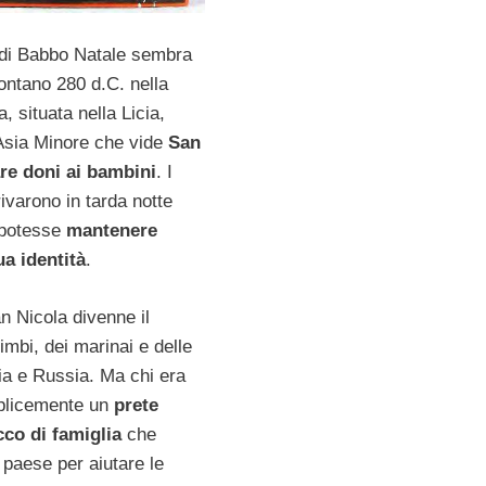
di Babbo Natale sembra
ontano 280 d.C. nella
a, situata nella Licia,
’Asia Minore che vide
San
re doni ai bambini
. I
ivarono in tarda notte
 potesse
mantenere
ua identità
.
n Nicola divenne il
imbi, dei marinai e delle
ia e Russia. Ma chi era
plicemente un
prete
icco di famiglia
che
l paese per aiutare le