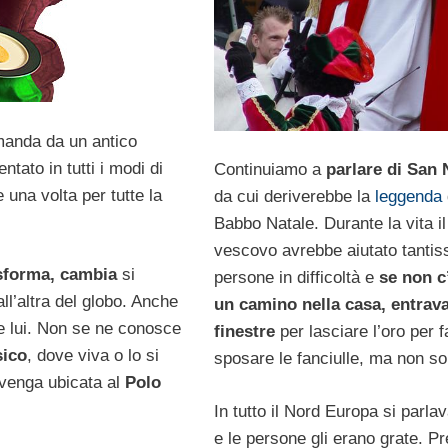
manda da un antico
tato in tutti i modi di
Continuiamo a
parlare di San 
 una volta per tutte la
da cui deriverebbe la
leggenda
Babbo Natale. Durante la vita il
vescovo avrebbe aiutato tantis
rasforma, cambia
si
persone in difficoltà e
se non c
all’altra del globo. Anche
un camino nella casa, entrava
e lui. Non se ne conosce
finestre
per lasciare l’oro per f
sico
, dove viva o lo si
sposare le fanciulle, ma non so
 venga ubicata al
Polo
In tutto il Nord Europa si parlava
e le persone gli erano grate. P