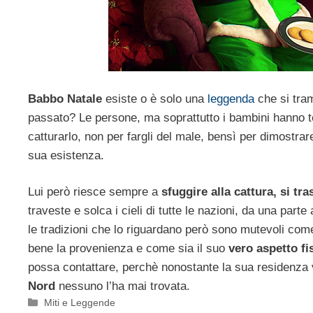
Babbo Natale
esiste o è solo una
leggenda
che si tra
passato? Le persone, ma soprattutto i bambini hanno ten
catturarlo, non per fargli del male, bensì per dimostrare
sua esistenza.
Lui però riesce sempre a
sfuggire alla cattura, si t
traveste e solca i cieli di tutte le nazioni, da una parte 
le tradizioni che lo riguardano però sono mutevoli com
bene la provenienza e come sia il suo
vero aspetto fi
possa contattare, perchè nonostante la sua residenza
Nord
nessuno l’ha mai trovata.
Categorie
Miti e Leggende