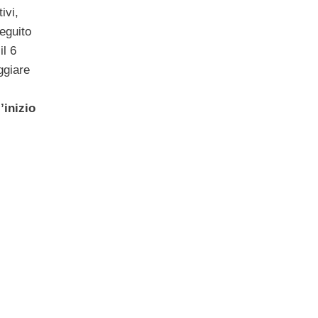
ivi,
eguito
il 6
ggiare
’inizio