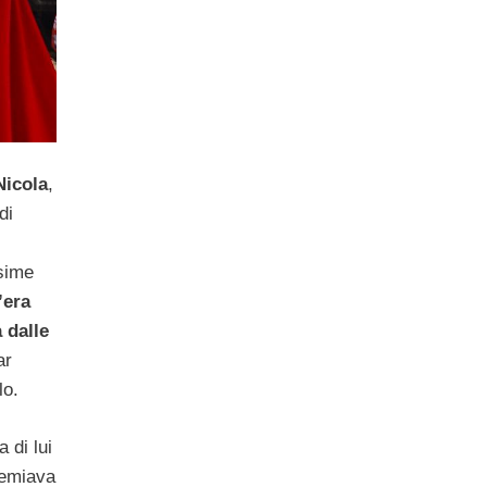
Nicola
,
di
sime
’era
 dalle
ar
lo.
 di lui
remiava