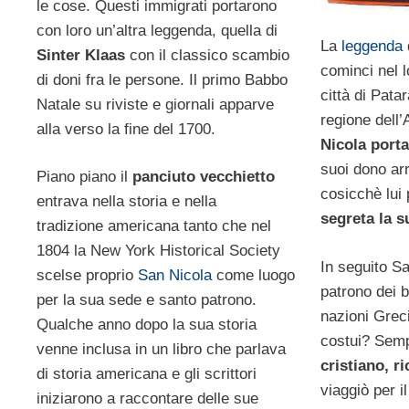
le cose. Questi immigrati portarono
con loro un’altra leggenda, quella di
La
leggenda
Sinter Klaas
con il classico scambio
cominci nel l
di doni fra le persone. Il primo Babbo
città di Patar
Natale su riviste e giornali apparve
regione dell
alla verso la fine del 1700.
Nicola porta
suoi dono arr
Piano piano il
panciuto vecchietto
cosicchè lui
entrava nella storia e nella
segreta la s
tradizione americana tanto che nel
1804 la New York Historical Society
In seguito Sa
scelse proprio
San Nicola
come luogo
patrono dei b
per la sua sede e santo patrono.
nazioni Grec
Qualche anno dopo la sua storia
costui? Sem
venne inclusa in un libro che parlava
cristiano, r
di storia americana e gli scrittori
viaggiò per i
iniziarono a raccontare delle sue