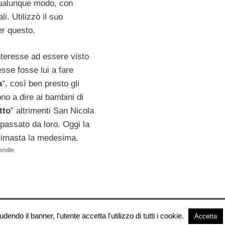
ualunque modo, con
li. Utilizzò il suo
er questo.
teresse ad essere visto
sse fosse lui a fare
a
“, così ben presto gli
ono a dire ai bambini di
tto
” altrimenti San Nicola
passato da loro. Oggi la
 rimasta la medesima.
gende
Esoterya.com © 2026. All right reserverd.
udendo il banner, l'utente accetta l'utilizzo di tutti i cookie.
Accetta