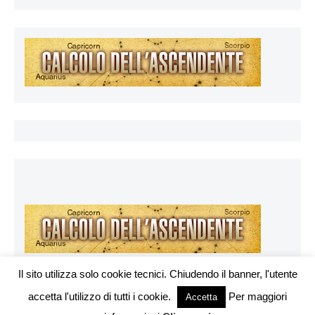
Il sito utilizza solo cookie tecnici. Chiudendo il banner, l'utente
accetta l'utilizzo di tutti i cookie.
Per maggiori
Vuoi pubblicare sul nostro network?
Accetta
Esoterya.com © 2026. All right reserverd.