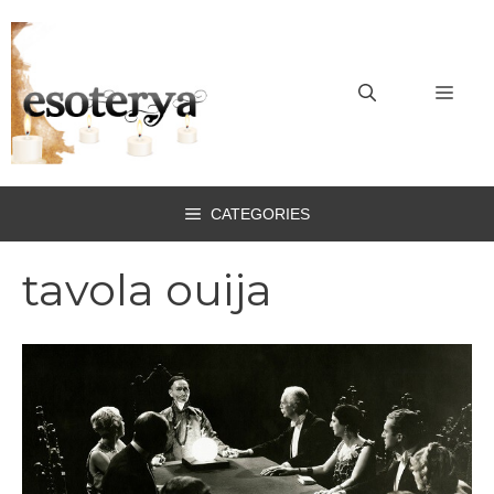
Vai
al
contenuto
MEN
CATEGORIES
tavola ouija