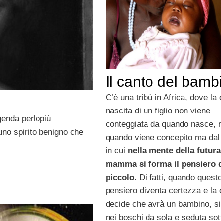
Il canto del bamb
C’è una tribù in Africa, dove la 
nascita di un figlio non viene
genda perlopiù
conteggiata da quando nasce, 
uno spirito benigno che
quando viene concepito ma dal
in cui
nella mente della futura
mamma si forma il pensiero 
piccolo
. Di fatti, quando quest
pensiero diventa certezza e la
decide che avrà un bambino, si
nei boschi da sola e seduta sot