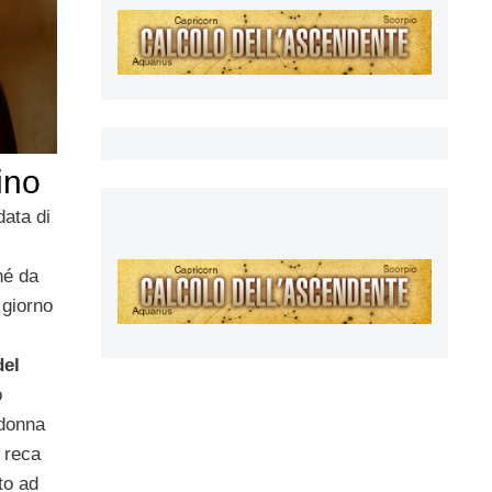
ino
data di
né da
 giorno
del
o
 donna
 reca
to ad