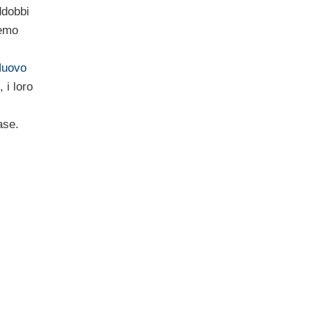
ddobbi
remo
uovo
, i loro
ase.