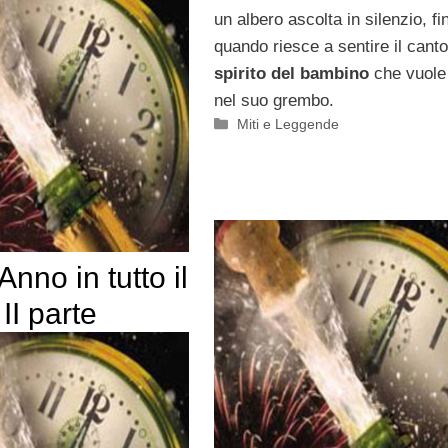
un albero ascolta in silenzio, fi
quando riesce a sentire il canto
spirito del bambino
che vuole
nel suo grembo.
Categorie
Miti e Leggende
nno in tutto il
I parte