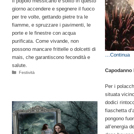
Il popolo messicano è solito in questo
giorno accendere e spegnere il fuoco
per tre volte, gettando pietre tra le
fiamme, e spruzzare i pavimenti, le
porte e le finestre con acqua
purificata. Come vivande, non
possono mancare frittelle o dolcetti di
…Continua
mais, che garantiscono fecondità e
salute.
Capodanno 
Categorie
Festività
Per i polacc
situata vicin
dodici rintoc
fiaschetta d’
pongono fuori
all’energia d