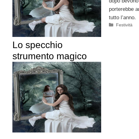
dopo bevono 
porterebbe am
tutto l’anno.
Categorie
Festività
Lo specchio
strumento magico