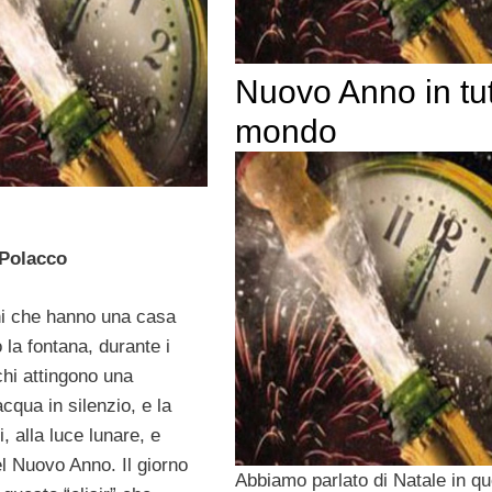
Nuovo Anno in tutt
mondo
Polacco
hi che hanno una casa
o la fontana, durante i
chi attingono una
acqua in silenzio, e la
, alla luce lunare, e
el Nuovo Anno. Il giorno
Abbiamo parlato di Natale in qu