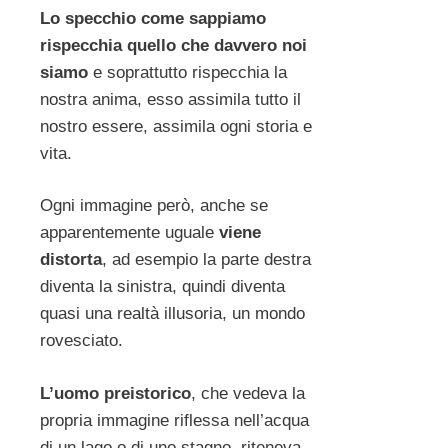
Lo specchio come sappiamo
rispecchia quello che davvero noi
siamo
e soprattutto rispecchia la
nostra anima, esso assimila tutto il
nostro essere, assimila ogni storia e
vita.
Ogni immagine però, anche se
apparentemente uguale
viene
distorta
, ad esempio la parte destra
diventa la sinistra, quindi diventa
quasi una realtà illusoria, un mondo
rovesciato.
L’uomo preistorico
, che vedeva la
propria immagine riflessa nell’acqua
di un lago o di uno stagno, riteneva