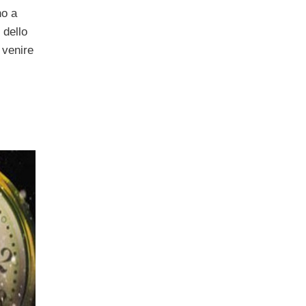
no a
 dello
 venire