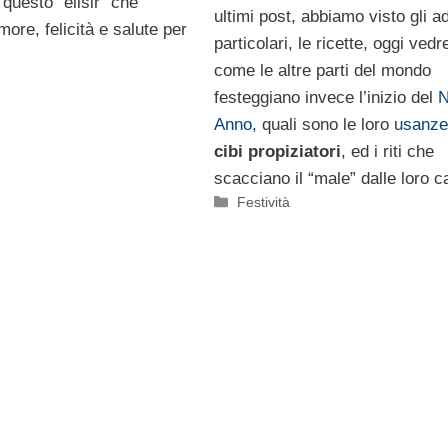
questo “elisir” che
ultimi post, abbiamo visto gli a
ore, felicità e salute per
particolari, le ricette, oggi ved
come le altre parti del mondo
festeggiano invece l’inizio del
N
Anno
, quali sono le loro
usanze
cibi propiziatori
, ed i riti che
scacciano il “male” dalle loro c
Categorie
Festività