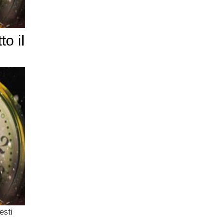
o il
esti