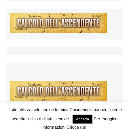
Il sito utilizza solo cookie tecnici. Chiudendo il banner, l'utente
accetta l'utilizzo di tutti i cookie.
Per maggiori
Vuoi pubblicare sul nostro network?
Accetta
Esoterya.com © 2026. All right reserverd.
informazioni
Clicca qui