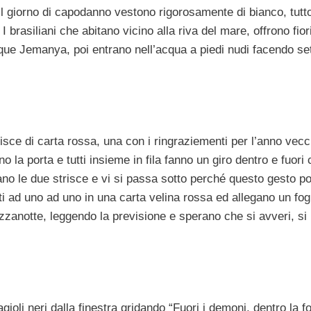
, il giorno di capodanno vestono rigorosamente di bianco, tutt
 brasiliani che abitano vicino alla riva del mare, offrono fior
cque Jemanya, poi entrano nell’acqua a piedi nudi facendo se
trisce di carta rossa, una con i ringraziementi per l’anno vecc
 la porta e tutti insieme in fila fanno un giro dentro e fuori
no le due strisce e vi si passa sotto perché questo gesto po
ti ad uno ad uno in una carta velina rossa ed allegano un fogl
zzanotte, leggendo la previsione e sperano che si avveri, si
ioli neri dalla finestra gridando “Fuori i demoni, dentro la f