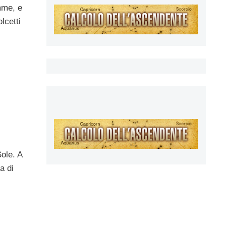
amme, e
lcetti
Sole. A
a di