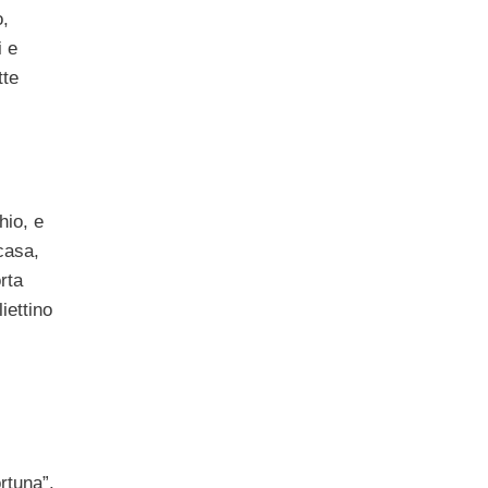
o,
i e
tte
hio, e
 casa,
rta
iettino
ortuna”.