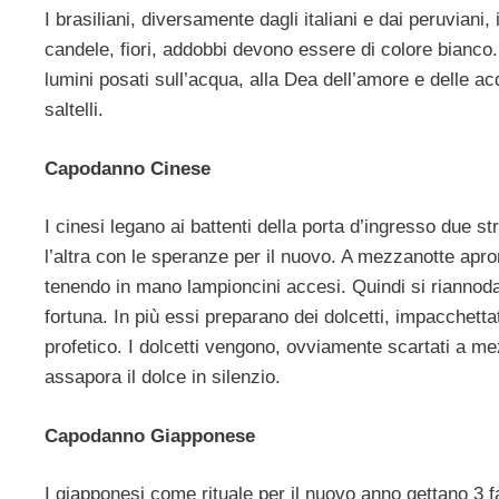
I brasiliani, diversamente dagli italiani e dai peruviani
candele, fiori, addobbi devono essere di colore bianco. I
lumini posati sull’acqua, alla Dea dell’amore e delle a
saltelli.
Capodanno Cinese
I cinesi legano ai battenti della porta d’ingresso due s
l’altra con le speranze per il nuovo. A mezzanotte aprono
tenendo in mano lampioncini accesi. Quindi si riannoda
fortuna. In più essi preparano dei dolcetti, impacchetta
profetico. I dolcetti vengono, ovviamente scartati a me
assapora il dolce in silenzio.
Capodanno Giapponese
I giapponesi come rituale per il nuovo anno gettano 3 fag