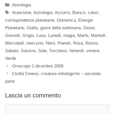
Categorie
Astrologia
Tag
Arancione
,
Astrologia
,
Azzurro
,
Bianco
,
colori
,
corrispondenze planetarie
,
Domenica
,
Energie
Planetarie
,
Giallo
,
giorni della settimana
,
Giove
,
Giovedì
,
Grigio
,
Luna
,
Lunedì
,
magia
,
Marte
,
Martedì
,
Mercoledì
,
mercurio
,
Nero
,
Pianeti
,
Rosa
,
Rosso
,
Sabato
,
Saturno
,
Sole
,
Turchese
,
Venerdì
,
venere
,
Verde
Oroscopo 1 dicembre 2009
Civiltà Cinese, creature mitologiche – seconda
parte
Lascia un commento
Commento