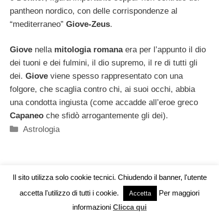
pantheon nordico, con delle corrispondenze al
“mediterraneo”
Giove-Zeus
.
Giove
nella
mitologia romana
era per l’appunto il dio
dei tuoni e dei fulmini, il dio supremo, il re di tutti gli
dei.
Giove
viene spesso rappresentato con una
folgore, che scaglia contro chi, ai suoi occhi, abbia
una condotta ingiusta (come accadde all’eroe greco
Capaneo
che sfidò arrogantemente gli dei).
Categorie
Astrologia
Il sito utilizza solo cookie tecnici. Chiudendo il banner, l'utente
accetta l'utilizzo di tutti i cookie.
Per maggiori
Vuoi pubblicare sul nostro network?
Accetta
informazioni
Clicca qui