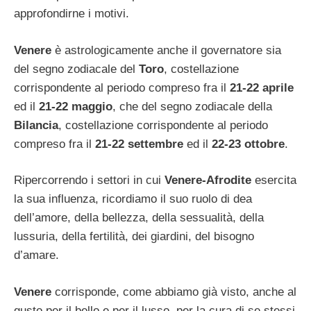
approfondirne i motivi.
Venere
è astrologicamente anche il governatore sia
del segno zodiacale del
Toro
, costellazione
corrispondente al periodo compreso fra il
21-22 aprile
ed il
21-22 maggio
, che del segno zodiacale della
Bilancia
, costellazione corrispondente al periodo
compreso fra il
21-22 settembre
ed il
22-23 ottobre
.
Ripercorrendo i settori in cui
Venere-Afrodite
esercita
la sua influenza, ricordiamo il suo ruolo di dea
dell’amore, della bellezza, della sessualità, della
lussuria, della fertilità, dei giardini, del bisogno
d’amare.
Venere
corrisponde, come abbiamo già visto, anche al
gusto per il bello e per il lusso, per la cura di se stessi