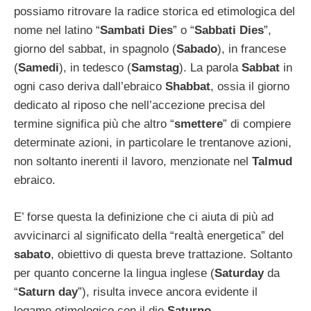
possiamo ritrovare la radice storica ed etimologica del
nome nel latino “
Sambati Dies
” o “
Sabbati Dies
”,
giorno del sabbat, in spagnolo (
Sabado
), in francese
(
Samedi
), in tedesco (
Samstag
). La parola
Sabbat
in
ogni caso deriva dall’ebraico
Shabbat
, ossia il giorno
dedicato al riposo che nell’accezione precisa del
termine significa più che altro “
smettere
” di compiere
determinate azioni, in particolare le trentanove azioni,
non soltanto inerenti il lavoro, menzionate nel
Talmud
ebraico.
E’ forse questa la definizione che ci aiuta di più ad
avvicinarci al significato della “realtà energetica” del
sabato
, obiettivo di questa breve trattazione. Soltanto
per quanto concerne la lingua inglese (
Saturday
da
“
Saturn day
”), risulta invece ancora evidente il
legame etimologico con il dio
Saturno
.