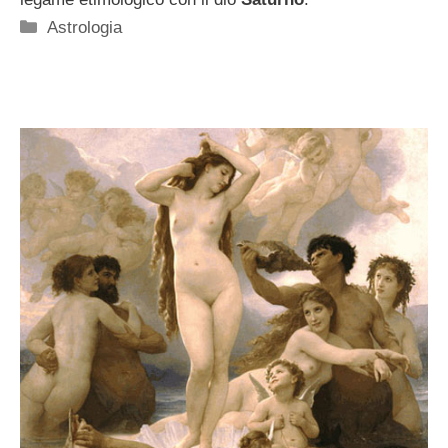
Categorie
Astrologia