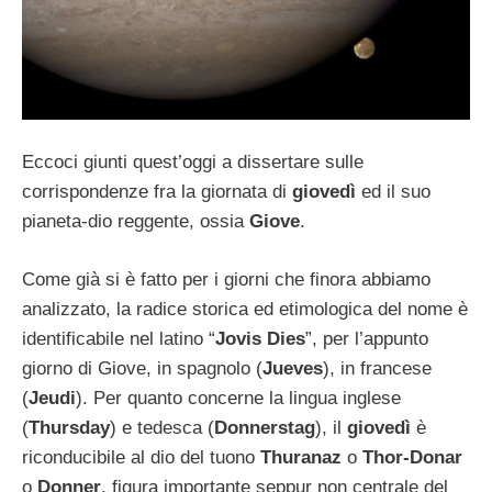
Eccoci giunti quest’oggi a dissertare sulle
corrispondenze fra la giornata di
giovedì
ed il suo
pianeta-dio reggente, ossia
Giove
.
Come già si è fatto per i giorni che finora abbiamo
analizzato, la radice storica ed etimologica del nome è
identificabile nel latino “
Jovis Dies
”, per l’appunto
giorno di Giove, in spagnolo (
Jueves
), in francese
(
Jeudi
). Per quanto concerne la lingua inglese
(
Thursday
) e tedesca (
Donnerstag
), il
giovedì
è
riconducibile al dio del tuono
Thuranaz
o
Thor-Donar
o
Donner
, figura importante seppur non centrale del