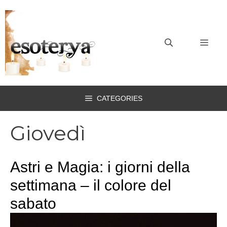
Vai
al
contenuto
MEN
CATEGORIES
Giovedì
Astri e Magia: i giorni della
settimana – il colore del
sabato