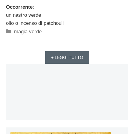
Occorrente
:
un nastro verde
olio o incenso di patchouli
Categorie
magia verde
+ LEGGI TUTTO