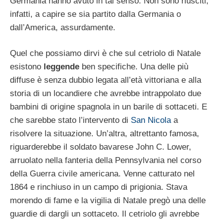
Germania hanno avuto in tal senso. Non sono riusciti,
infatti, a capire se sia partito dalla Germania o
dall’America, assurdamente.
Quel che possiamo dirvi è che sul cetriolo di Natale
esistono
leggende
ben specifiche. Una delle più
diffuse è senza dubbio legata all’età vittoriana e alla
storia di un locandiere che avrebbe intrappolato due
bambini di origine spagnola in un barile di sottaceti. E
che sarebbe stato l’intervento di
San Nicola
a
risolvere la situazione. Un’altra, altrettanto famosa,
riguarderebbe il soldato bavarese John C. Lower,
arruolato nella fanteria della Pennsylvania nel corso
della Guerra civile americana. Venne catturato nel
1864 e rinchiuso in un campo di prigionia. Stava
morendo di fame e la vigilia di Natale pregò una delle
guardie di dargli un sottaceto. Il cetriolo gli avrebbe