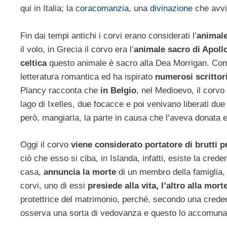
qui in Italia; la
coracomanzia
, una
divinazione
che avvi
Fin dai tempi antichi i corvi erano considerati l’
animal
il volo, in Grecia il corvo era l’
animale sacro di Apoll
celtica
questo animale è sacro alla Dea Morrigan. C
letteratura romantica ed ha ispirato
numerosi scrittor
Plancy racconta che
in Belgio
, nel Medioevo, il corvo
lago di Ixelles, due focacce e poi venivano liberati due
però, mangiarla, la parte in causa che l’aveva donata 
Oggi il corvo
viene considerato portatore di brutti p
ciò che esso si ciba, in Islanda, infatti, esiste la cre
casa,
annuncia la morte
di un membro della famiglia,
corvi, uno di essi
presiede alla vita, l’altro alla mort
protettrice del matrimonio, perché, secondo una crede
osserva una sorta di vedovanza e questo lo accomuna