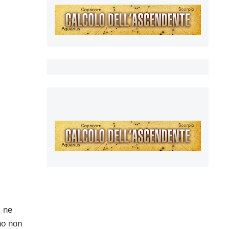
, ne
no non