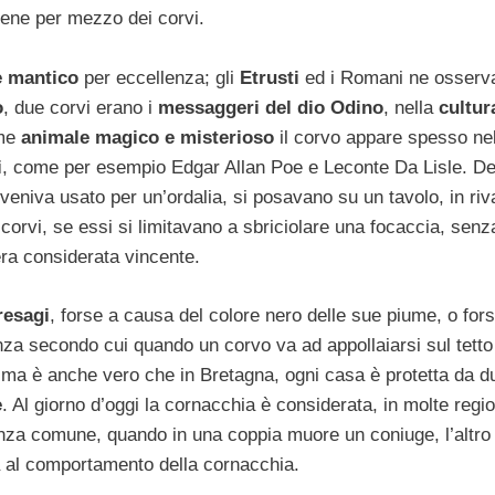
ene per mezzo dei corvi.
e mantico
per eccellenza; gli
Etrusti
ed i Romani ne osser
o
, due corvi erano i
messaggeri del dio Odino
, nella
cultur
ome
animale magico e misterioso
il corvo appare spesso nel
i
, come per esempio Edgar Allan Poe e Leconte Da Lisle. D
 veniva usato per un’ordalia, si posavano su un tavolo, in riv
 corvi, se essi si limitavano a sbriciolare una focaccia, senz
era considerata vincente.
resagi
, forse a causa del colore nero delle sue piume, o fors
denza secondo cui quando un corvo va ad appollaiarsi sul tetto
 ma è anche vero che in Bretagna, ogni casa è protetta da d
e
. Al giorno d’oggi la cornacchia è considerata, in molte regio
nza comune, quando in una coppia muore un coniuge, l’altro
 al comportamento della cornacchia.