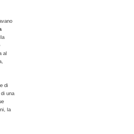
vavano
a
la
e
a al
a,
e di
 di una
ue
ni, la