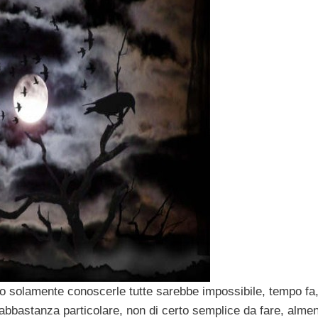
e o solamente conoscerle tutte sarebbe impossibile, tempo fa
bbastanza particolare, non di certo semplice da fare, alme