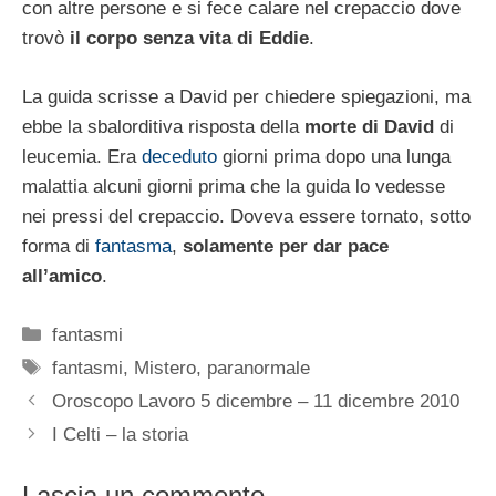
con altre persone e si fece calare nel crepaccio dove
trovò
il corpo senza vita di Eddie
.
La guida scrisse a David per chiedere spiegazioni, ma
ebbe la sbalorditiva risposta della
morte di David
di
leucemia. Era
deceduto
giorni prima dopo una lunga
malattia alcuni giorni prima che la guida lo vedesse
nei pressi del crepaccio. Doveva essere tornato, sotto
forma di
fantasma
,
solamente per dar pace
all’amico
.
Categorie
fantasmi
Tag
fantasmi
,
Mistero
,
paranormale
Oroscopo Lavoro 5 dicembre – 11 dicembre 2010
I Celti – la storia
Lascia un commento