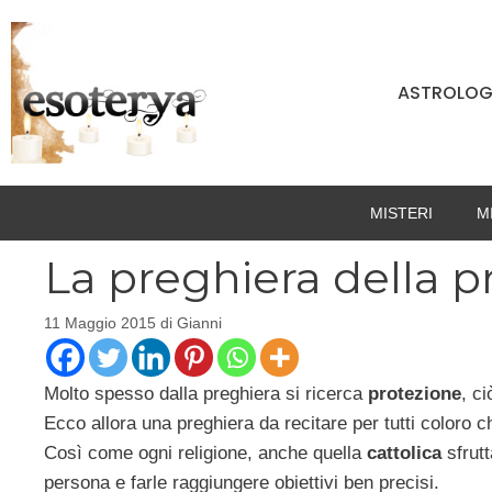
Vai
al
contenuto
ASTROLOG
MISTERI
M
La preghiera della p
11 Maggio 2015
di
Gianni
Molto spesso dalla preghiera si ricerca
protezione
, ci
Ecco allora una preghiera da recitare per tutti coloro ch
Così come ogni religione, anche quella
cattolica
sfrutt
persona e farle raggiungere obiettivi ben precisi.