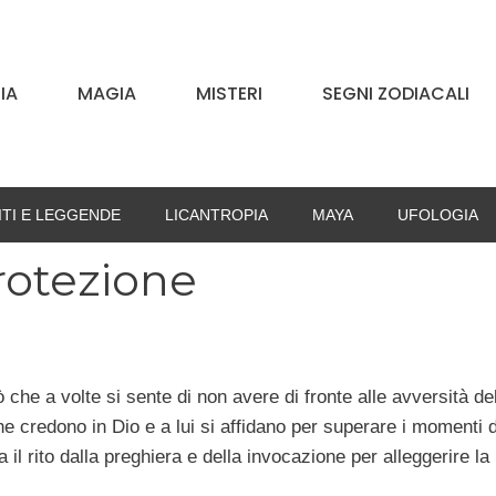
IA
MAGIA
MISTERI
SEGNI ZODIACALI
ITI E LEGGENDE
LICANTROPIA
MAYA
UFOLOGIA
rotezione
ò che a volte si sente di non avere di fronte alle avversità del
e credono in Dio e a lui si affidano per superare i momenti dif
a il rito dalla preghiera e della invocazione per alleggerire la