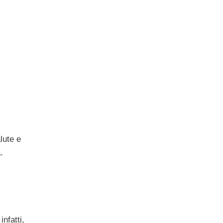
lute e
.
nfatti,