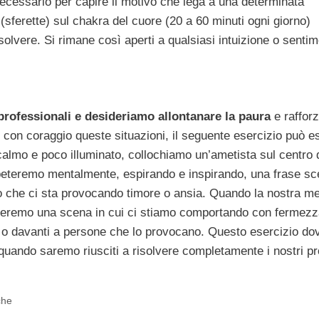
ecessario per capire il motivo che lega a una determinata
 (sferette) sul chakra del cuore (20 a 60 minuti ogni giorno)
solvere. Si rimane così aperti a qualsiasi intuizione o senti
professionali e desideriamo allontanare la paura
e raffor
e con coraggio queste situazioni, il seguente esercizio può e
 calmo e poco illuminato, collochiamo un’ametista sul centro 
ipeteremo mentalmente, espirando e inspirando, una frase sce
tto che ci sta provocando timore o ansia. Quando la nostra m
zzeremo una scena in cui ci stiamo comportando con fermezz
a o davanti a persone che lo provocano. Questo esercizio do
 quando saremo riusciti a risolvere completamente i nostri pr
che