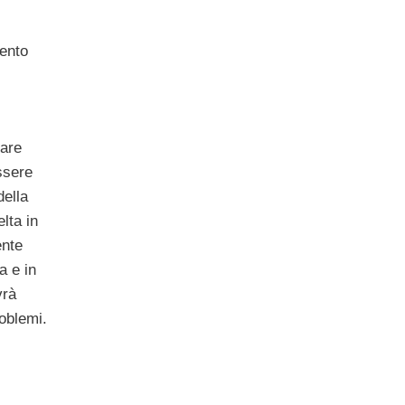
mento
zare
ssere
della
lta in
ente
a e in
vrà
oblemi.