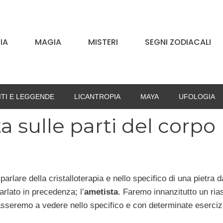
IA
MAGIA
MISTERI
SEGNI ZODIACALI
ITI E LEGGENDE
LICANTROPIA
MAYA
UFOLOGIA
ta sulle parti del corpo
parlare della cristalloterapia e nello specifico di una pietra d
arlato in precedenza; l’
ametista
. Faremo innanzitutto un ria
passeremo a vedere nello specifico e con determinate eserciz