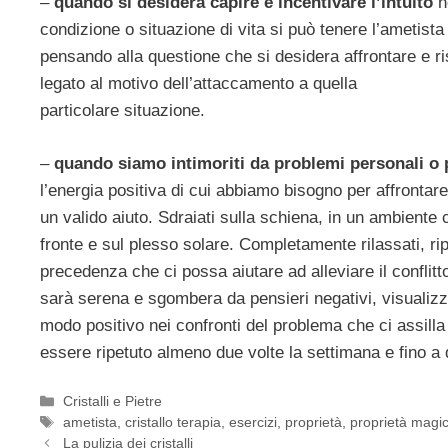
–
quando si desidera capire e incentivare l’intuito
n
condizione o situazione di vita si può tenere l’ametista
pensando alla questione che si desidera affrontare e ri
legato al motivo dell’attaccamento a quella
particolare situazione.
–
quando siamo intimoriti da problemi personali o 
l’energia positiva di cui abbiamo bisogno per affrontar
un valido aiuto. Sdraiati sulla schiena, in un ambiente
fronte e sul plesso solare. Completamente rilassati, r
precedenza che ci possa aiutare ad alleviare il confli
sarà serena e sgombera da pensieri negativi, visuali
modo positivo nei confronti del problema che ci assill
essere ripetuto almeno due volte la settimana e fino a
Categorie
Cristalli e Pietre
Tag
ametista
,
cristallo terapia
,
esercizi
,
proprietà
,
proprietà magi
La pulizia dei cristalli