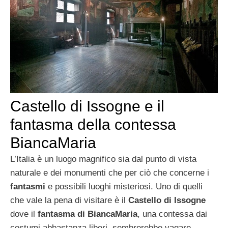
Castello di Issogne e il
fantasma della contessa
BiancaMaria
L’Italia è un luogo magnifico sia dal punto di vista
naturale e dei monumenti che per ciò che concerne i
fantasmi
e possibili luoghi misteriosi. Uno di quelli
che vale la pena di visitare è il
Castello di Issogne
dove il
fantasma di BiancaMaria
, una contessa dai
costumi abbastanza liberi, sembrerebbe vagare