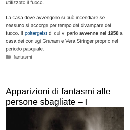
utilizzato il fuoco.
La casa dove avvengono si può incendiare se
nessuno si accorge per tempo del divampare del
fuoco. Il
poltergeist
di cui vi parlo
avvenne nel 1958
a
casa dei coniugi Graham e Vera Stringer proprio nel
periodo pasquale.
Categorie
fantasmi
Apparizioni di fantasmi alle
persone sbagliate – I