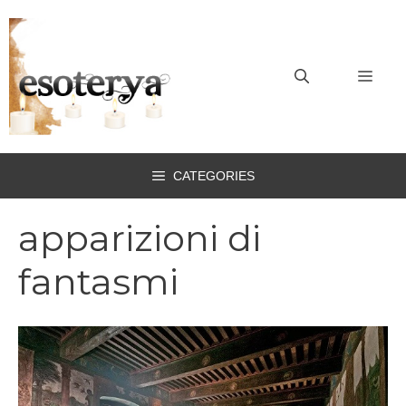
Vai
al
contenuto
MEN
CATEGORIES
apparizioni di
fantasmi