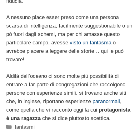
fiducia.
A nessuno piace esser preso come una persona
scarsa di intelligenza, facilmente suggestionabile o un
pò fuori dagli schemi, ma per chi amasse questo
particolare campo, avesse
visto un fantasma
o
avrebbe piacere a leggere delle storie… qui le può
trovare!
Aldilà dell’oceano ci sono molte più possibilità di
entrare a far parte di congregazioni che raccolgono
persone con esperienze simili, si trovano anche siti
che, in inglese, riportano esperienze
paranormali
,
come quella che vi racconto oggi la cui
protagonista
è una ragazza
che si dice piuttosto scettica.
Categorie
fantasmi