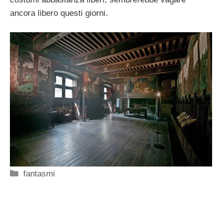
ancora libero questi giorni.
Categorie
fantasmi