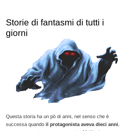
Storie di fantasmi di tutti i
giorni
Questa storia ha un pò di anni, nel senso che è
successa quando
il protagonista aveva dieci anni
,