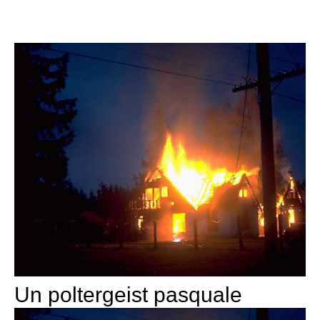
Un poltergeist pasquale