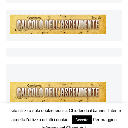
Il sito utilizza solo cookie tecnici. Chiudendo il banner, l'utente
accetta l'utilizzo di tutti i cookie.
Per maggiori
Vuoi pubblicare sul nostro network?
Accetta
Esoterya.com © 2026. All right reserverd.
informazioni
Clicca qui