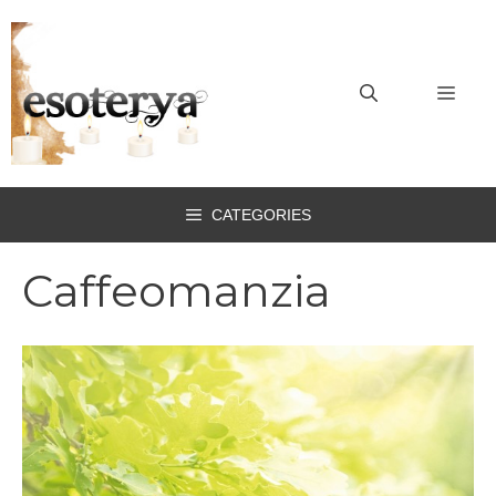
Vai
al
contenuto
MEN
CATEGORIES
Caffeomanzia