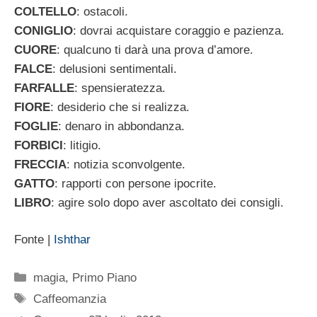
COLTELLO
: ostacoli.
CONIGLIO
: dovrai acquistare coraggio e pazienza.
CUORE
: qualcuno ti darà una prova d’amore.
FALCE
: delusioni sentimentali.
FARFALLE
: spensieratezza.
FIORE
: desiderio che si realizza.
FOGLIE
: denaro in abbondanza.
FORBICI
: litigio.
FRECCIA
: notizia sconvolgente.
GATTO
: rapporti con persone ipocrite.
LIBRO
: agire solo dopo aver ascoltato dei consigli.
Fonte |
Ishthar
Categorie
magia
,
Primo Piano
Tag
Caffeomanzia