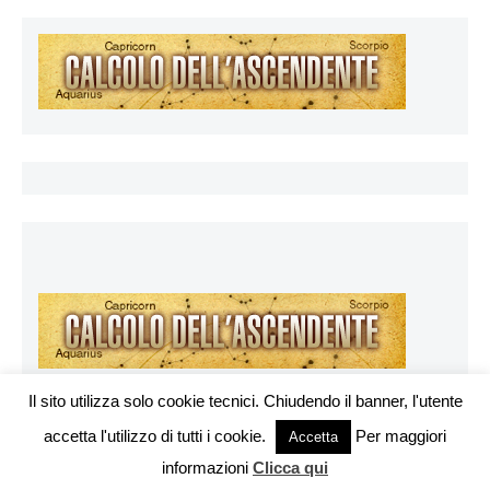
Il sito utilizza solo cookie tecnici. Chiudendo il banner, l'utente
accetta l'utilizzo di tutti i cookie.
Per maggiori
Vuoi pubblicare sul nostro network?
Accetta
Esoterya.com © 2026. All right reserverd.
informazioni
Clicca qui