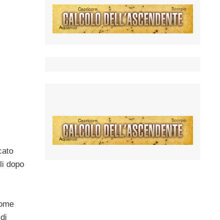
cato
li dopo
come
di