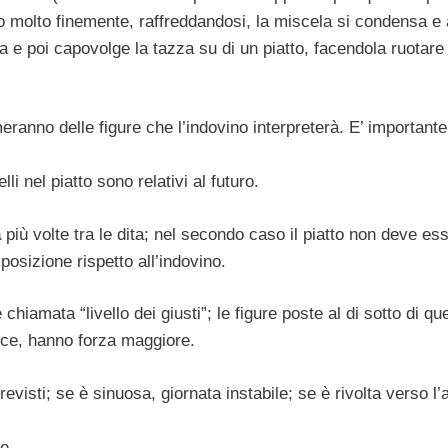
to molto finemente, raffreddandosi, la miscela si condensa e 
da e poi capovolge la tazza su di un piatto, facendola ruotare
meranno delle figure che l’indovino interpreterà. E’ important
lli nel piatto sono relativi al futuro.
a
più volte tra le dita; nel secondo caso il piatto non deve es
posizione rispetto all’indovino.
chiamata “livello dei giusti”; le figure poste al di sotto di qu
vece, hanno forza maggiore.
revisti; se è sinuosa, giornata instabile; se è rivolta verso l’a
e.