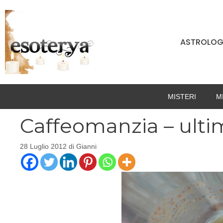
Vai
al
contenuto
ASTROLOG
MISTERI
M
Caffeomanzia – ulti
28 Luglio 2012
di
Gianni