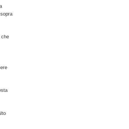
a
 sopra
e che
sere
esta
lto