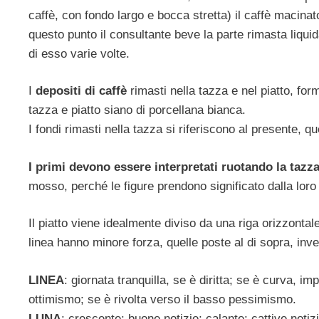
caffè, con fondo largo e bocca stretta) il caffè macina
questo punto il consultante beve la parte rimasta liqui
di esso varie volte.
I
depositi di caffè
rimasti nella tazza e nel piatto, for
tazza e piatto siano di porcellana bianca.
I fondi rimasti nella tazza si riferiscono al presente, que
I primi devono essere interpretati ruotando la tazz
mosso, perché le figure prendono significato dalla loro 
Il piatto viene idealmente diviso da una riga orizzontale 
linea hanno minore forza, quelle poste al di sopra, in
LINEA
: giornata tranquilla, se è diritta; se è curva, imp
ottimismo; se è rivolta verso il basso pessimismo.
LUNA
: crescente: buone notizie; calante: cattive notizi