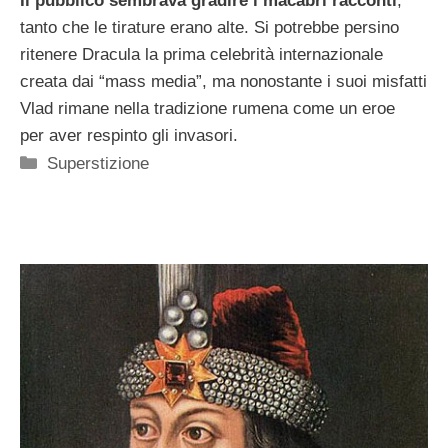
Il pubblico sembrava gradire i macabri racconti
,
tanto che le tirature erano alte. Si potrebbe persino
ritenere Dracula la prima celebrità internazionale
creata dai “mass media”, ma nonostante i suoi misfatti
Vlad rimane nella tradizione rumena come un eroe
per aver respinto gli invasori.
Categorie
Superstizione