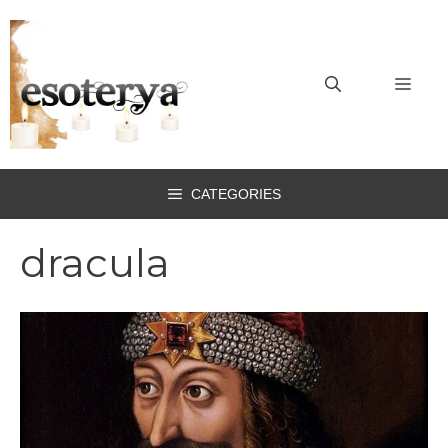
Vai
al
contenuto
MEN
CATEGORIES
dracula