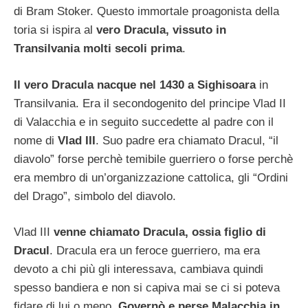
di Bram Stoker. Questo immortale proagonista della
toria si ispira al
vero Dracula, vissuto in
Transilvania molti secoli prima
.
Il vero Dracula nacque nel 1430 a Sighisoara
in
Transilvania. Era il secondogenito del principe Vlad II
di Valacchia e in seguito succedette al padre con il
nome di
Vlad III
. Suo padre era chiamato Dracul, “il
diavolo” forse perchè temibile guerriero o forse perchè
era membro di un’organizzazione cattolica, gli “Ordini
del Drago”, simbolo del diavolo.
Vlad III
venne chiamato Dracula, ossia figlio di
Dracul
. Dracula era un feroce guerriero, ma era
devoto a chi più gli interessava, cambiava quindi
spesso bandiera e non si capiva mai se ci si poteva
fidare di lui o meno.
Governò e perse Malacchia in