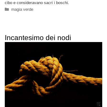
cibo e consideravano sacri i boschi.
Categorie
magia verde
Incantesimo dei nodi