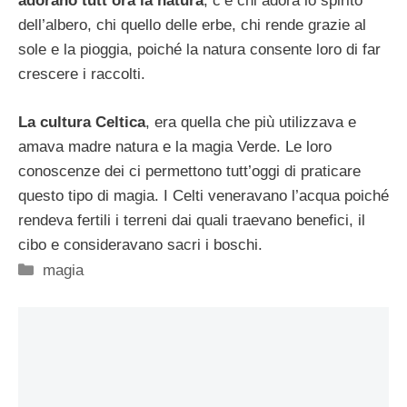
adorano tutt’ora la natura
, c’è chi adora lo spirito
dell’albero, chi quello delle erbe, chi rende grazie al
sole e la pioggia, poiché la natura consente loro di far
crescere i raccolti.
La cultura Celtica
, era quella che più utilizzava e
amava madre natura e la magia Verde. Le loro
conoscenze dei ci permettono tutt’oggi di praticare
questo tipo di magia. I Celti veneravano l’acqua poiché
rendeva fertili i terreni dai quali traevano benefici, il
cibo e consideravano sacri i boschi.
Categorie
magia