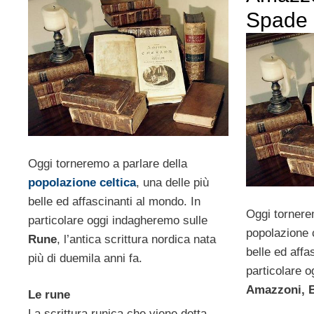
Spade 
Oggi torneremo a parlare della
popolazione celtica
, una delle più
belle ed affascinanti al mondo. In
Oggi tornere
particolare oggi indagheremo sulle
popolazione c
Rune
, l’antica scrittura nordica nata
belle ed affa
più di duemila anni fa.
particolare 
Amazzoni, B
Le rune
La scrittura runica che viene detta