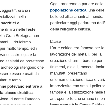
Oggi torneremo a parlare della
popolazione celtica
, una delle
 veggenti”, erano i
belle ed affascinanti al mondo. 
cializzati nella
particolare oggi parlaremo
dell
sacrifici e
della religione celtica.
e di riti nelle feste
ella Gran Bretagna non
L’arte
mani, il druidismo
L’arte celtica era famosa per la
per molto tempo, ed i
lavorazione dei metalli, per la
avano l’astrologia e la
creazione di armi, borchie per
no assistiti da profetesse
finimenti, gioielli, monete, inoltr
 archeologi ritengono che
manufatti presentano
essero essere usati dai
un’ornamentazione ricca e vari
ltari e templi.
impreziosita con smalti policro
nne potevano entrare a
famosa è la stilizzazione nelle 
lla classe druidica
.
antropomorfe che ornano i moni
 Mona, durante l’attacco
Importante è la Croce Celtica