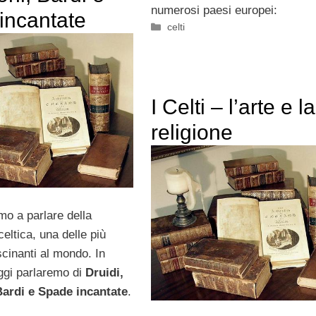
numerosi paesi europei:
incantate
Categorie
celti
I Celti – l’arte e la
religione
mo a parlare della
eltica, una delle più
scinanti al mondo. In
oggi parlaremo di
Druidi,
ardi e Spade incantate
.