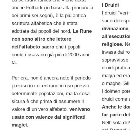
I Druidi
anche Futhark (in base alla pronuncia
I druidi “veri
dei primi sei segni), è la più antica
sacerdoti spe
scrittura alfabetica che è stata
divinazione, 
adottata dai popoli del nord.
Le Rune
all’esecuzion
non sono altro che lettere
religiose
. N
dell’alfabeto sacro
che i popoli
invasa dai ro
nordici usavano già più di 2000 anni
sopravvisse 
fa.
druidi pratic
magia ed era
Per ora, non è ancora noto il periodo
o maghe. Gli
preciso in cui entrano in uso presso
i dolmen pot
determinate popolazioni, ma la cosa
druidi come a
sicura è che prima di assumere il
Anche le do
valore di un vero alfabeto,
venivano
far parte de
usate con valenze dai significati
Nell’isola di
magici.