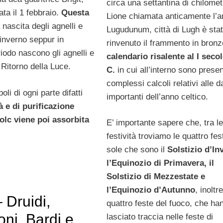
circa una settantina di chilomet
ata il 1 febbraio.
Questa
Lione chiamata anticamente l’a
 nascita degli agnelli e
Lugudunum, città di Lugh è sta
’inverno seppur in
rinvenuto il frammento in bronz
iodo nascono gli agnelli e
calendario risalente al I seco
 Ritorno della Luce.
C.
in cui all’interno sono presen
complessi calcoli relativi alle d
li di ogni parte difatti
importanti dell’anno celtico.
à e di purificazione
bolc viene poi assorbita
E’ importante sapere che, tra le
festività troviamo le quattro fes
sole che sono il
Solstizio d’In
l’Equinozio di Primavera, il
Solstizio di Mezzestate e
l’Equinozio d’Autunno
, inoltre
– Druidi,
quattro feste del fuoco, che ha
ni, Bardi e
lasciato traccia nelle feste di