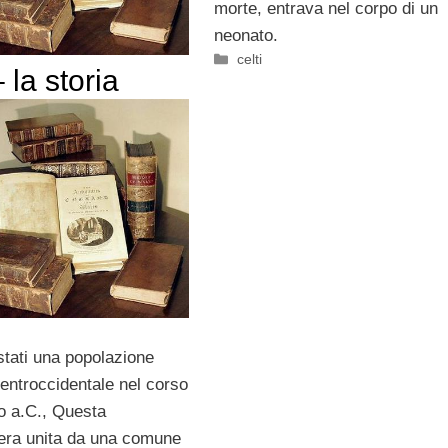
morte, entrava nel corpo di un
neonato.
Categorie
celti
– la storia
tati una popolazione
centroccidentale nel corso
io a.C., Questa
era unita da una comune