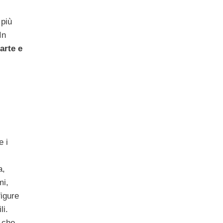
 più
In
’arte e
e i
a,
mi,
figure
li.
che