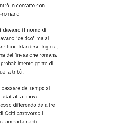
ntrò in contatto con il
-romano.
si davano il nome di
lavano “celtico” ma si
ettoni, Irlandesi, Inglesi,
ima dell’invasione romana
 probabilmente gente di
uella tribù.
il passare del tempo si
adattati a nuove
esso differendo da altre
i Celti attraverso i
i comportamenti.