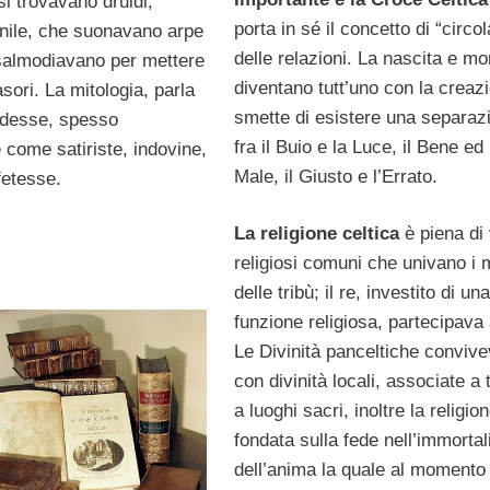
i trovavano druidi,
porta in sé il concetto di “circol
ile, che suonavano arpe
delle relazioni. La nascita e mo
salmodiavano per mettere
diventano tutt’uno con la creaz
asori. La mitologia, parla
smette di esistere una separaz
idesse, spesso
fra il Buio e la Luce, il Bene ed 
 come satiriste, indovine,
Male, il Giusto e l’Errato.
etesse.
La religione celtica
è piena di 
religiosi comuni che univano i
delle tribù; il re, investito di una
funzione religiosa, partecipava ai
Le Divinità panceltiche conviv
con divinità locali, associate a 
a luoghi sacri, inoltre la religio
fondata sulla fede nell’immortal
dell’anima la quale al momento 