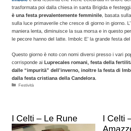
trasformata poi dalla chiesa in santa Brigida e festeggi
è una festa prevalentemente femminile
, basata sulla
sulla luce primaverile che cresce di giorno in giorno. L
maniera lenta, diminuisce la sua morsa e in questo per
le pecore hanno del latte. Imbolc E’ la grande festa del
Questo giorno è noto con nomi diversi presso i vari popo
corrisponde ai
Luprecales romani, festa della fertilit
dalle “impurità” dell’inverno, inoltre la festa di Im
dalla festa cristiana della Candelora
.
Categorie
Festività
I Celti – Le Rune
I Celti 
Amazzo