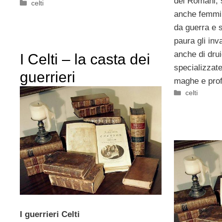
dei Romani, s
Categorie
celti
anche femmin
da guerra e 
paura gli inv
anche di dru
I Celti – la casta dei
specializzate
guerrieri
maghe e prof
Categorie
celti
I guerrieri Celti