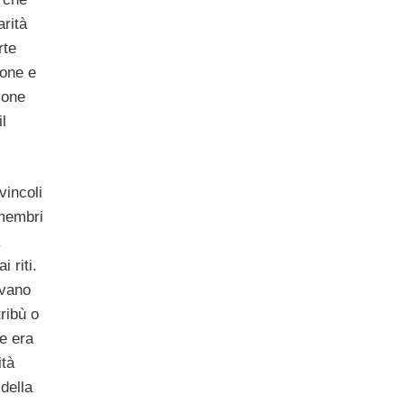
arità
rte
ione e
ione
il
vincoli
 membri
 riti.
evano
tribù o
ne era
ità
della