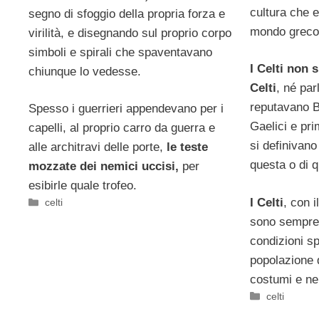
cultura che e
segno di sfoggio della propria forza e
mondo greco
virilità, e disegnando sul proprio corpo
simboli e spirali che spaventavano
I Celti non 
chiunque lo vedesse.
Celti
, né par
reputavano Br
Spesso i guerrieri appendevano per i
Gaelici e pr
capelli, al proprio carro da guerra e
si definivano
alle architravi delle porte,
le teste
questa o di q
mozzate dei nemici uccisi,
per
esibirle quale trofeo.
I Celti
, con 
Categorie
celti
sono sempre 
condizioni sp
popolazione d
costumi e ne
Categorie
celti