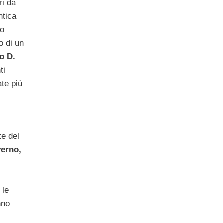
ri da
ntica
to
o di un
lo D.
ti
ate più
te del
verno,
 le
nno