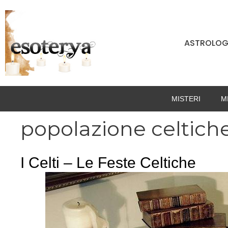
Vai
al
contenuto
ASTROLOG
MISTERI
M
popolazione celtich
I Celti – Le Feste Celtiche