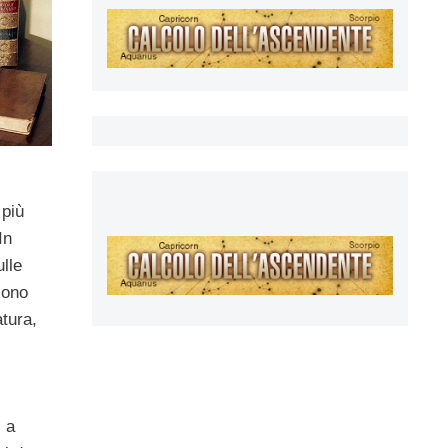
 più
In
ulle
 sono
atura,
, a