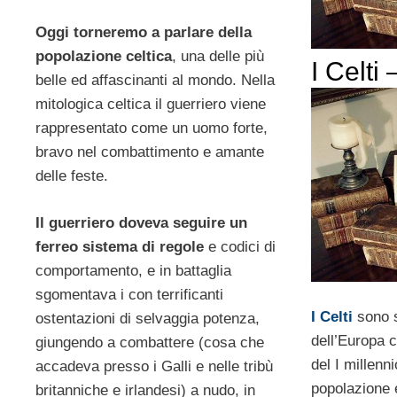
Oggi torneremo a parlare della
popolazione celtica
, una delle più
I Celti 
belle ed affascinanti al mondo. Nella
mitologica celtica il guerriero viene
rappresentato come un uomo forte,
bravo nel combattimento e amante
delle feste.
Il guerriero doveva seguire un
ferreo sistema di regole
e codici di
comportamento, e in battaglia
sgomentava i con terrificanti
I Celti
sono s
ostentazioni di selvaggia potenza,
dell’Europa 
giungendo a combattere (cosa che
del I millenn
accadeva presso i Galli e nelle tribù
popolazione 
britanniche e irlandesi) a nudo, in