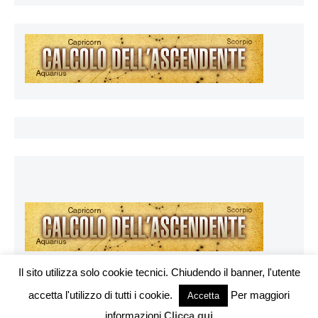
Il sito utilizza solo cookie tecnici. Chiudendo il banner, l'utente
accetta l'utilizzo di tutti i cookie.
Per maggiori
Vuoi pubblicare sul nostro network?
Accetta
Esoterya.com © 2026. All right reserverd.
informazioni
Clicca qui