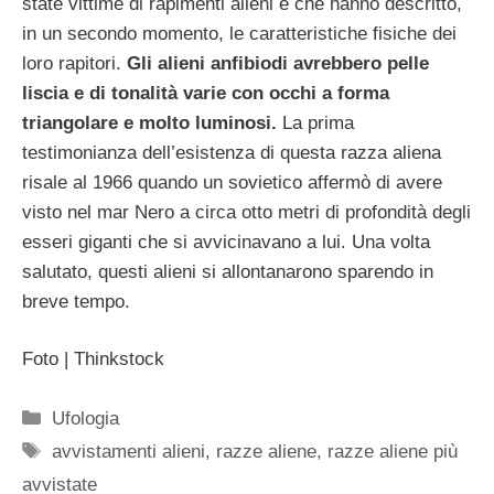
state vittime di rapimenti alieni e che hanno descritto,
in un secondo momento, le caratteristiche fisiche dei
loro rapitori.
Gli alieni anfibiodi avrebbero pelle
liscia e di tonalità varie con occhi a forma
triangolare e molto luminosi.
La prima
testimonianza dell’esistenza di questa razza aliena
risale al 1966 quando un sovietico affermò di avere
visto nel mar Nero a circa otto metri di profondità degli
esseri giganti che si avvicinavano a lui. Una volta
salutato, questi alieni si allontanarono sparendo in
breve tempo.
Foto | Thinkstock
Categorie
Ufologia
Tag
avvistamenti alieni
,
razze aliene
,
razze aliene più
avvistate