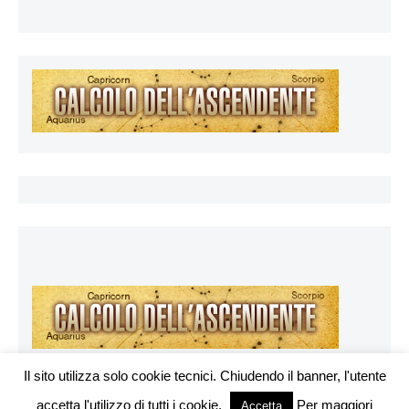
Il sito utilizza solo cookie tecnici. Chiudendo il banner, l'utente
accetta l'utilizzo di tutti i cookie.
Per maggiori
Vuoi pubblicare sul nostro network?
Accetta