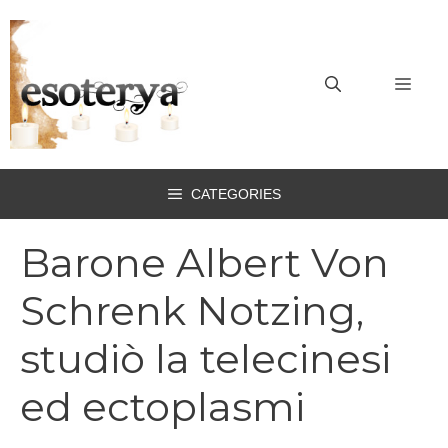
Vai
al
contenuto
MEN
CATEGORIES
Barone Albert Von
Schrenk Notzing,
studiò la telecinesi
ed ectoplasmi