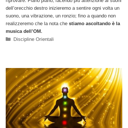
riprovare. Piano piano, facendo più attenzione ai suoni
dell’orecchio destro inizieremo a sentire ogni volta un
suono, una vibrazione, un ronzio; fino a quando non
realizzeremo che la nota che
stiamo ascoltando è la
musica dell’OM.
Categorie
Discipline Orientali