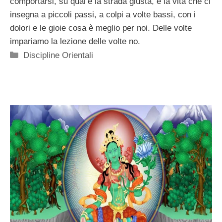
comportarsi, su qual’è la strada giusta, è la vita che ci
insegna a piccoli passi, a colpi a volte bassi, con i
dolori e le gioie cosa è meglio per noi. Delle volte
impariamo la lezione delle volte no.
Categorie
Discipline Orientali