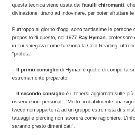
questa tecnica viene usata dai
fasulli chiromanti
, ch
divinazione, tirano ad indovinare, per poter sfruttare l
Purtroppo al giorno d’oggi sono tantissime le persone
proposito di questo, nel 1977
Ray Hyman
, professore 
in cui spiegava come funziona la Cold Reading, offrendo
“profeta”.
–
Il primo consiglio
di Hyman è quello di comportarsi
estremamente preparato;
–
Il secondo consiglio
è il tenersi aggiornati sulle pi
osservazioni personali. “Molto probabilmente una signo
tweed non apparterrà ad un gruppo estremista di sinist
tatuaggi e piercing non lavorerà come ragioniere. L’inf
saranno presto dimenticati”.