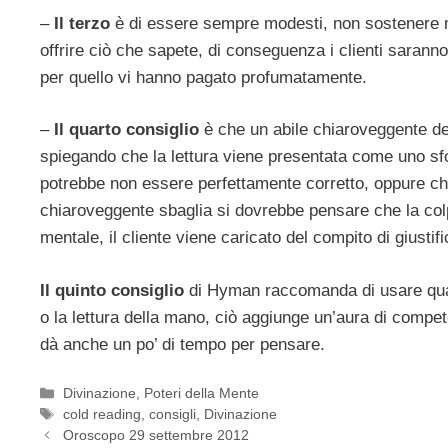
–
Il terzo
è di essere sempre modesti, non sostenere mai
offrire ciò che sapete, di conseguenza i clienti saranno
per quello vi hanno pagato profumatamente.
–
Il quarto consiglio
è che un abile chiaroveggente de
spiegando che la lettura viene presentata come uno sforz
potrebbe non essere perfettamente corretto, oppure che
chiaroveggente sbaglia si dovrebbe pensare che la colp
mentale, il cliente viene caricato del compito di giustifi
Il quinto consiglio
di Hyman raccomanda di usare qualch
o la lettura della mano, ciò aggiunge un’aura di compe
dà anche un po’ di tempo per pensare.
Categorie
Divinazione
,
Poteri della Mente
Tag
cold reading
,
consigli
,
Divinazione
Oroscopo 29 settembre 2012