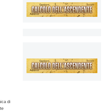
nica di
te