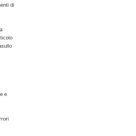
enti di
 a
ticolo
sullo
he e
rori