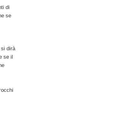
ti di
che se
si dirà
 se il
ne
rocchi