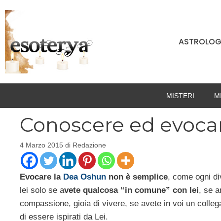
Vai
al
contenuto
ASTROLOG
MISTERI
M
Conoscere ed evoca
4 Marzo 2015
di
Redazione
Evocare la
Dea Oshun
non è semplice
, come ogni di
lei solo se a
vete qualcosa “in comune” con lei
, se 
compassione, gioia di vivere, se avete in voi un colleg
di essere ispirati da Lei.