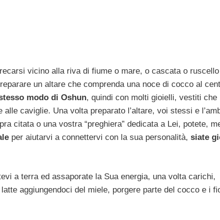
recarsi vicino alla riva di fiume o mare, o cascata o ruscell
reparare un altare che comprenda una noce di cocco al cent
lo stesso modo di Oshun
, quindi con molti gioielli, vestiti che
alle caviglie. Una volta preparato l’altare, voi stessi e l’am
pra citata o una vostra “preghiera” dedicata a Lei, potete, m
ale
per aiutarvi a connettervi con la sua personalità,
siate gi
tevi a terra ed assaporate la Sua energia, una volta carichi,
latte aggiungendoci del miele, porgere parte del cocco e i fio