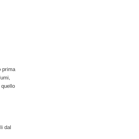
o prima
fumi,
 quello
i dal