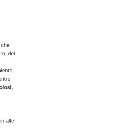
o che
ro, del
biente,
entre
oiosi
,
ri alle