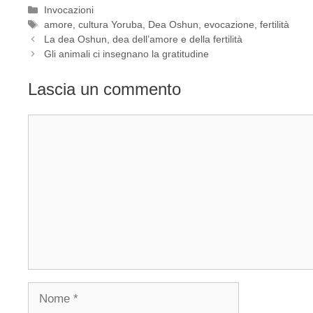
Categorie
Invocazioni
Tag
amore
,
cultura Yoruba
,
Dea Oshun
,
evocazione
,
fertilità
La dea Oshun, dea dell’amore e della fertilità
Gli animali ci insegnano la gratitudine
Lascia un commento
Commento
Nome