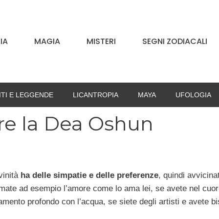
IA
MAGIA
MISTERI
SEGNI ZODIACALI
ITI E LEGGENDE
LICANTROPIA
MAYA
UFOLOGIA
re la Dea Oshun
vinità
ha delle simpatie e delle preferenze
, quindi avvicina
amate ad esempio l’amore come lo ama lei, se avete nel cuo
amento profondo con l’acqua, se siete degli artisti e avete b