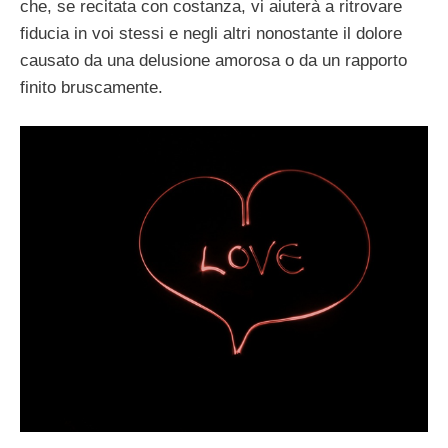
che, se recitata con costanza, vi aiuterà a ritrovare
fiducia in voi stessi e negli altri nonostante il dolore
causato da una delusione amorosa o da un rapporto
finito bruscamente.