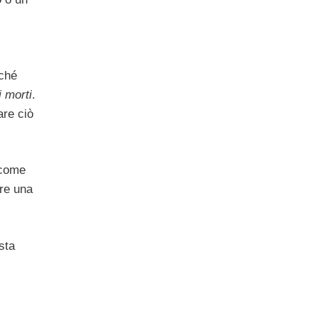
rché
i morti
.
are ciò
 come
ere una
sta