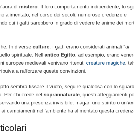
n’aura di
mistero
. Il loro comportamento indipendente, lo sg
no alimentato, nel corso dei secoli, numerose credenze e
condo cui i gatti sarebbero in grado di vedere le anime dei mort
che. In diverse
culture
, i gatti erano considerati animali “
di
ello spirituale. Nell’
antico Egitto
, ad esempio, erano venera
zioni europee medievali venivano ritenuti
creature magiche
, ta
ribuiva a rafforzare queste convinzioni.
 gatto sembra fissare il vuoto, seguire qualcosa con lo sguar
o. Per chi crede nel
soprannaturale
, questi atteggiamenti 
servando una presenza invisibile, magari uno spirito o un’
an
ili ai cambiamenti nell’ambiente ha alimentato questa credenz
icolari