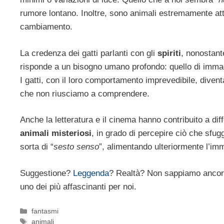
rumore lontano. Inoltre, sono animali estremamente atten
cambiamento.
La credenza dei gatti parlanti con gli
spiriti
, nonostant
risponde a un bisogno umano profondo: quello di immag
I gatti, con il loro comportamento imprevedibile, divent
che non riusciamo a comprendere.
Anche la letteratura e il cinema hanno contribuito a d
animali misteriosi
, in grado di percepire ciò che sfu
sorta di “
sesto senso
”, alimentando ulteriormente l’imm
Suggestione?
Leggenda
? Realtà? Non sappiamo ancora d
uno dei più affascinanti per noi.
Categorie
fantasmi
Tag
animali