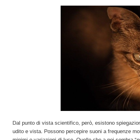
Dal punto di vista scientifico, però, esistono spiegazion
udito e vista. Possono percepire suoni a frequenze mol
minimi o variazioni di luce. Quello che a noi sembra “
n