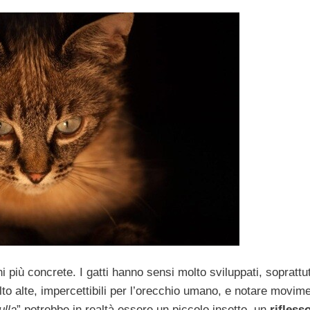
i più concrete. I gatti hanno sensi molto sviluppati, soprattu
to alte, impercettibili per l’orecchio umano, e notare movime
ulla
” potrebbe in realtà essere un piccolo insetto, un
rifless