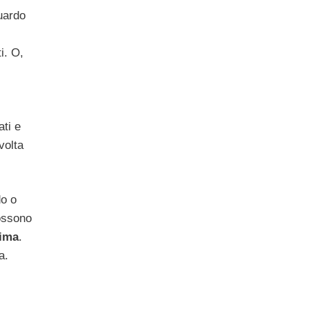
uardo
i. O,
ti e
lvolta
do o
possono
ima
.
a.