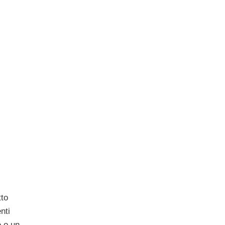
tto
nti
o
o un