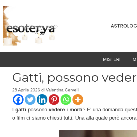
Vai
al
contenuto
ASTROLOG
MISTERI
M
Gatti, possono veder
28 Aprile 2026
di
Valentina Cervelli
I
gatti
possono
vedere i morti
? E’ una domanda questa
o film ci siamo chiesti tutti. Una alla quale però anco