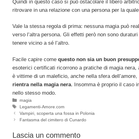
Quindi in questo caso si può ostacolare il libero arbitri
ritrovare in una relazione con una persona per la qual
Vale la stessa regola di prima: nessuna magia può re
verso l’altra persona. Gli effetti però non sono duratur
tenere vicino a sé l’altro.
Facile capire come
questo non sia un buon presuppos
esoterici certificati ricorrono a pratiche di magia nera
è vittime di un maleficio, anche nella sfera dell’amore,
rientra nella magia nera
. Insomma è proprio il caso i
nello stesso modo.
Categorie
magia
Tag
Legamenti-Amore.com
Vampiri, scoperta una fossa in Polonia
Fantasma del cimitero di Cunardo
Lascia un commento