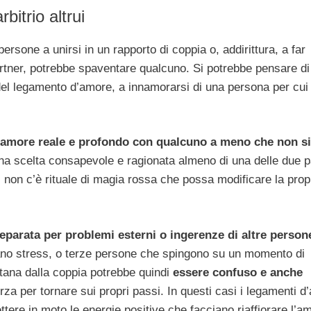
rbitrio altrui
rsone a unirsi in un rapporto di coppia o, addirittura, a far
partner, potrebbe spaventare qualcuno. Si potrebbe pensare d
 del legamento d’amore, a innamorarsi di una persona per cui
’amore reale e profondo con qualcuno a meno che non si
una scelta consapevole e ragionata almeno di una delle due pa
 non c’è rituale di magia rossa che possa modificare la prop
separata per problemi esterni o ingerenze di altre person
sano stress, o terze persone che spingono su un momento di
lontana dalla coppia potrebbe quindi
essere confuso e anche
rza per tornare sui propri passi. In questi casi i legamenti 
ere in moto le energie positive che facciano riaffiorare l’a