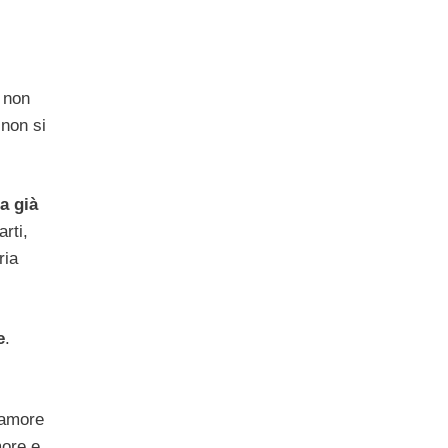
i non
 non si
a già
rti,
ria
e
.
d’amore
more e