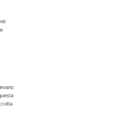
nti
te
edevano
questa
ccolta