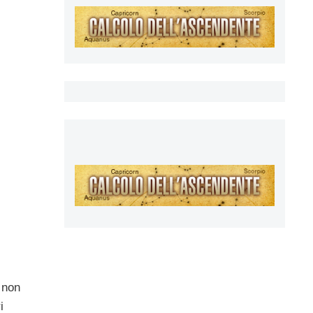
 non
i