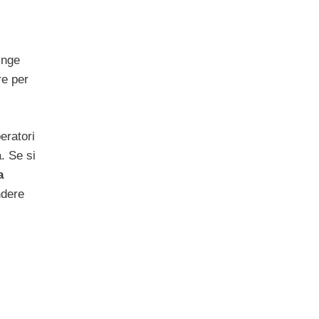
inge
re per
peratori
. Se si
a
ndere