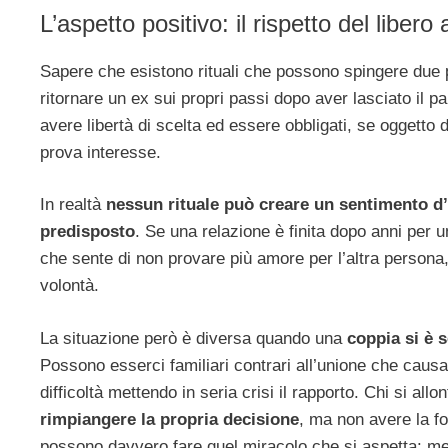
L’aspetto positivo: il rispetto del libero a
Sapere che esistono rituali che possono spingere due pe
ritornare un ex sui propri passi dopo aver lasciato il 
avere libertà di scelta ed essere obbligati, se oggetto
prova interesse.
In realtà
nessun rituale può creare un sentimento d
predisposto
. Se una relazione è finita dopo anni per 
che sente di non provare più amore per l’altra persona,
volontà.
La situazione però è diversa quando una
coppia si è 
Possono esserci familiari contrari all’unione che cau
difficoltà mettendo in seria crisi il rapporto. Chi si al
rimpiangere la propria decisione
, ma non avere la fo
possono davvero fare quel miracolo che si aspetta: mett