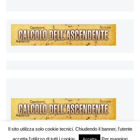
Il sito utilizza solo cookie tecnici. Chiudendo il banner, l'utente
accetta l'utilizzo di tutti i cookie.
Per maggiori
Vuoi pubblicare sul nostro network?
Accetta