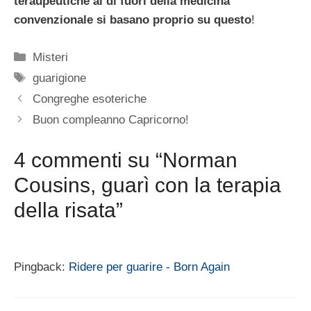
teraupeutiche al di fuori della medicina
convenzionale si basano proprio su questo
!
Categorie
Misteri
Tag
guarigione
Congreghe esoteriche
Buon compleanno Capricorno!
4 commenti su “Norman
Cousins, guarì con la terapia
della risata”
Pingback:
Ridere per guarire - Born Again