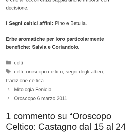
decisione.
I Segni celtici affini:
Pino e Betulla.
Erbe aromatiche per loro particolarmente
benefiche: Salvia e Coriandolo.
Categorie
celti
Tag
celti
,
oroscopo celtico
,
segni degli alberi
,
tradizione celtica
Mitologia Fenicia
Oroscopo 6 marzo 2011
1 commento su “Oroscopo
Celtico: Castagno dal 15 al 24