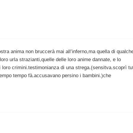
stra anima non bruccerà mai all’inferno,ma quella di qualch
oro urla strazianti,quelle delle loro anime dannate, e lo
loro crimini.testimonianza di una strega.(sensitva.scoprì tu
a tempo tempo fà.accusavano persino i bambini.)che