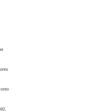
na
conto
conto
692.