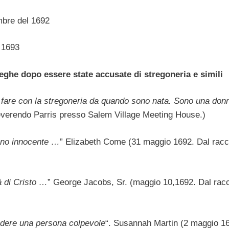
embre del 1692
 1693
reghe dopo essere state accusate di stregoneria e simili
fare con la stregoneria da quando sono nata. Sono una don
everendo Parris presso Salem Village Meeting House.)
ono innocente …
” Elizabeth Come (31 maggio 1692. Dal rac
à di Cristo …
” George Jacobs, Sr. (maggio 10,1692. Dal rac
ndere una persona colpevole
“. Susannah Martin (2 maggio 1