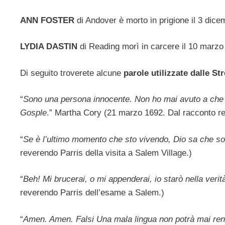
ANN FOSTER
di Andover è morto in prigione il 3 dic
LYDIA DASTIN
di Reading morì in carcere il 10 marzo
Di seguito troverete alcune
parole utilizzate dalle St
“
Sono una persona innocente. Non ho mai avuto a che 
Gosple
.” Martha Cory (21 marzo 1692. Dal racconto r
“
Se è l’ultimo momento che sto vivendo, Dio sa che s
reverendo Parris della visita a Salem Village.)
“
Beh! Mi brucerai, o mi appenderai, io starò nella verit
reverendo Parris dell’esame a Salem.)
“
Amen. Amen. Falsi Una mala lingua non potrà mai re