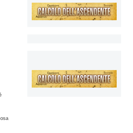
é
cosa