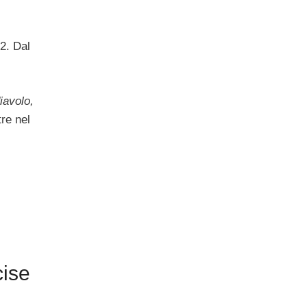
2. Dal
diavolo,
tre nel
cise