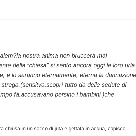
 salem?la nostra anima non bruccerà mai
nte della “chiesa” si.sento ancora oggi le loro urla
ate, e lo saranno eternamente, eterna la dannazion
a strega.(sensitva.scoprì tutto da delle sedute di
tempo fà.accusavano persino i bambini.)che
ta chiusa in un sacco di juta e gettata in acqua, capisco