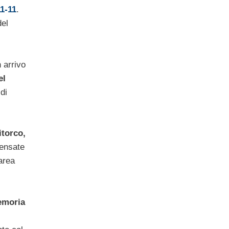
11-11
.
del
 arrivo
el
di
itorco,
pensate
area
moria