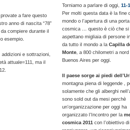
Torniamo a parlare di oggi,
11-
Per molti questa data è la fine 
1 provate a fare questo
mondo o l’apertura di una porta
tro anno di nascita “78”
cosmica … questo è ciò che si
o da compiere durante il
aspettano migliaia di persone in
tro esempio.
da tutto il mondo a la
Capilla d
Monte
, a 800 chilometri a nord 
 addizioni e sottrazioni,
Buenos Aires per oggi.
età attuale=111, ma il
12.
Il paese sorge ai piedi dell’Ur
montagna piena di leggende , 
solamente che gli alberghi nell’
sono sold out da mesi perchè
un’organizzazione per oggi ha
organizzato l’Incontro per la
me
cosmica 2011
con l’obiettivo di