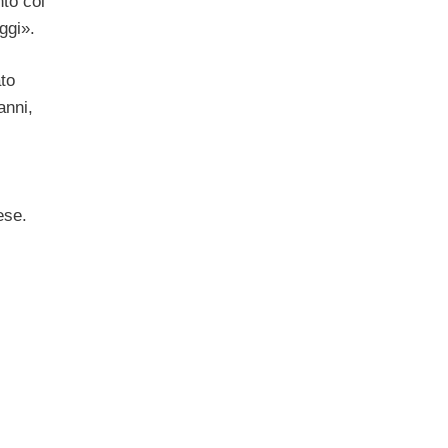
to col
ggi».
to
anni,
i
ese.