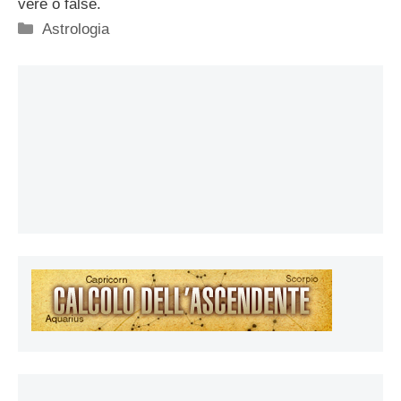
vere o false.
Categorie
Astrologia