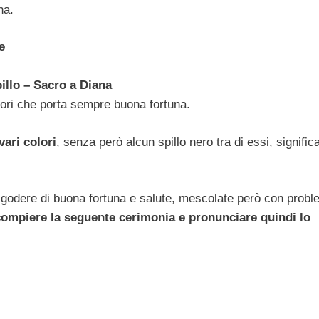
na.
e
llo – Sacro a Diana
olori che porta sempre buona fortuna.
vari colori
, senza però alcun spillo nero tra di essi, signific
 godere di buona fortuna e salute, mescolate però con proble
 compiere la seguente cerimonia e pronunciare quindi lo