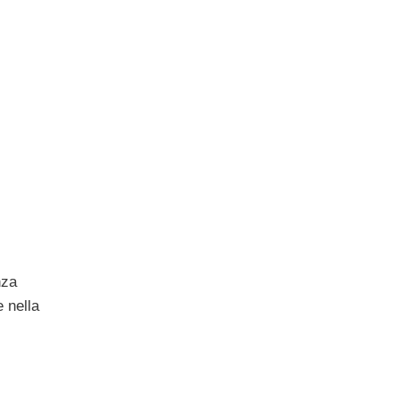
nza
 nella